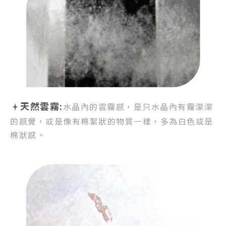
天然雲霧:
水晶內的雲霧感，
是只水晶內有霧濛濛
的感覺，
或是像有棉絮狀的物質一樣，
多為白色或是
棉狀感。