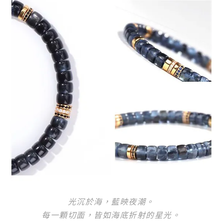
光沉於海，藍映夜潮。
每一顆切面，皆如海底折射的星光。