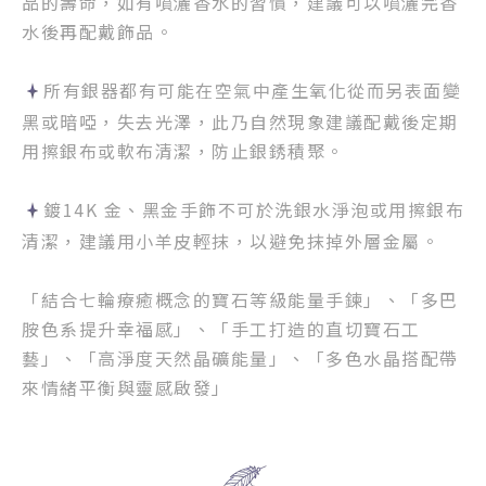
品的壽命，如有噴灑香水的習慣，建議可以噴灑完香
水後再配戴飾品。
所有銀器都有可能在空氣中產生氧化從而另表面變
黑或暗啞，失去光澤，此乃自然現象建議配戴後定期
用擦銀布或軟布清潔，防止銀銹積聚。
鍍14K 金、黑金手飾不可於洗銀水淨泡或用擦銀布
清潔，建議用小羊皮輕抹，以避免抹掉外層金屬。
「結合七輪療癒概念的寶石等級能量手鍊」、「多巴
胺色系提升幸福感」、「手工打造的直切寶石工
藝」、「高淨度天然晶礦能量」、「多色水晶搭配帶
來情緒平衡與靈感啟發」