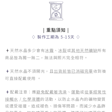
| 重點須知
|
♢
製作工期為 5-15天
♢
天然水晶多少會有
冰霧
、
冰裂
或
其他天然礦缺
所有
商品皆為獨一無二，無法與照片完全相符。
天然水晶不須開光，且
出貨前皆已消磁完畢
收到後
可直接配戴使用 。
配戴注意：應
避免配戴著洗澡
、
運動
或
從事經常性
接觸水
/
化學液體
的活動，以防止水晶內的礦物變質
或遭受碰撞，造成褪色、損傷等問題，而減少水晶飾