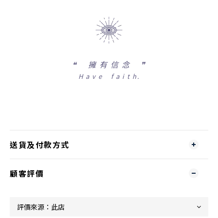
❝
擁 有 信 念 ❞
H a v e f a i t h.
送貨及付款方式
顧客評價