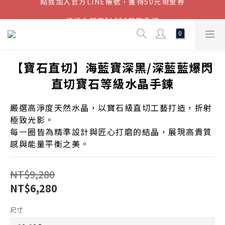
結帳金額滿$1080超取免運
結帳金額滿$1080超取免運
七周年慶，滿1890折150 (…依此類推)
點我加入官方LINE帳號，獲得50元現金券
【寶石直切】海藍寶深黑/深藍藍爆閃
結帳金額滿$1080超取免運
直切寶石等級水晶手鍊
嚴選高淨度天然水晶，以寶石級直切工藝打造，折射
極致光影。
每一圈皆為精準設計與匠心打磨的結晶，展現高貴質
感與能量平衡之美。
NT$9,280
NT$6,280
尺寸