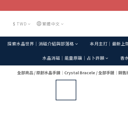
$
TWD
繁體中文
探索水晶世界│消磁介紹與部落格
本月主打│最新上
水晶消磁│能量原礦│占卜許願
香
全部商品
/
原創水晶手鍊│Crystal Bracele
/
全部手鏈│銷售