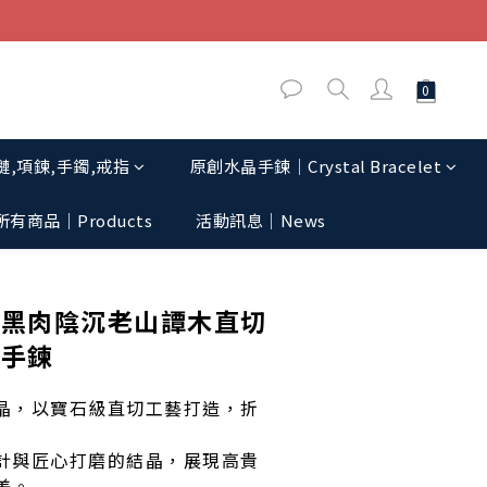
,項鍊,手鐲,戒指
原創水晶手鍊│Crystal Bracelet
所有商品｜Products
活動訊息│News
立即購買
】黑肉陰沉老山譚木直切
晶手鍊
晶，以寶石級直切工藝打造，折
計與匠心打磨的結晶，展現高貴
美。