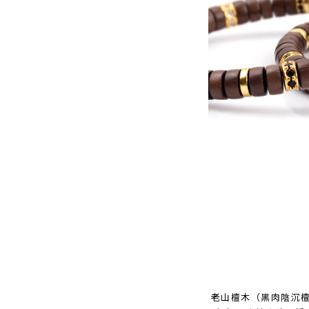
老山檀木（黑肉陰沉