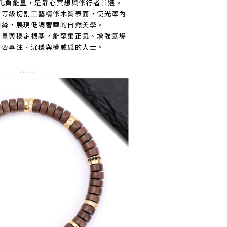
化負能量，是靜心冥想與修行者首選。
石等級切割工藝精修木質表面，使光澤內
如絲，展現低調奢華的自然美學。
力量與穩定根基，能聚集正氣、增強氣場
需要專注、沉穩與權威感的人士。