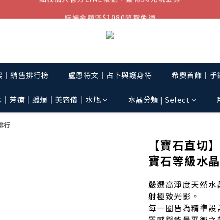
結帳金額滿$1080超取免運
結帳金額滿$1080超取免運
七周年慶，滿1890折150 (…依此類推)
點我加入官方LINE帳號，獲得50元現金券
結帳金額滿$1080超取免運
架│銷售排行榜
盧恩符文｜占卜與護身符
希奧首飾│手鏈
水│芳療│蠟燭│美容儀│水瓶
水晶分類 | Select
排行
【寶石直切
寶石等級水
嚴選高淨度天然水
射極致光影。
每一圈皆為精準設
質感與能量平衡之