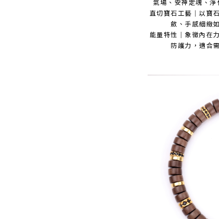
氣場、安神定魂、淨
直切寶石工藝｜以寶
斂、手感細緻
能量特性｜象徵內在
防護力，適合