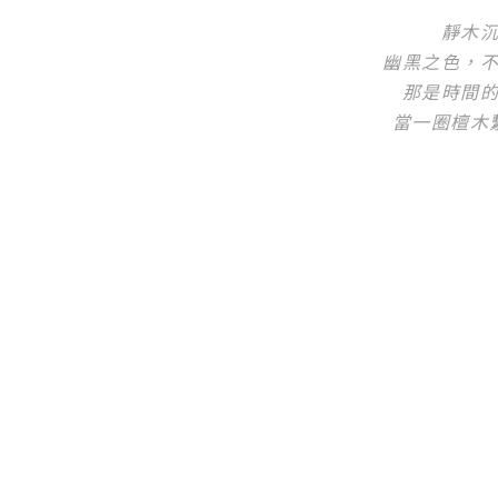
靜木
幽黑之色，
那是時間
當一圈檀木