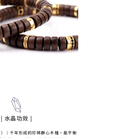
| 水晶功效
|
檀）｜千年形成的珍稀靜心木種，能平衡