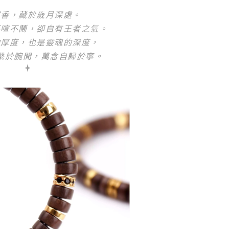
沉香，藏於歲月深處。
不喧不鬧，卻自有王者之氣。
的厚度，也是靈魂的深度，
繫於腕間，萬念自歸於寧。