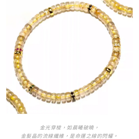
金光穿梭，如晨曦破曉，
金髮晶的流線纖維，是命運之線的閃耀。