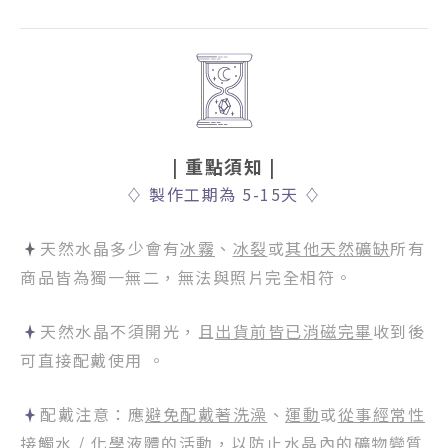
| 重點須知
|
♢
製作工期為 5-15天
♢
天然水晶多少會有
冰霧
、
冰裂
或
其他天然礦缺
所有
商品皆為獨一無二，無法與照片完全相符。
天然水晶不須開光，且
出貨前皆已消磁完畢
收到後
可直接配戴使用 。
配戴注意：應
避免配戴著洗澡
、
運動
或
從事經常性
接觸水
/
化學液體
的活動，以防止水晶內的礦物變質