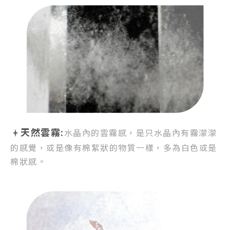
天然雲霧:
水晶內的雲霧感，
是只水晶內有霧濛濛
的感覺，
或是像有棉絮狀的物質一樣，
多為白色或是
棉狀感。