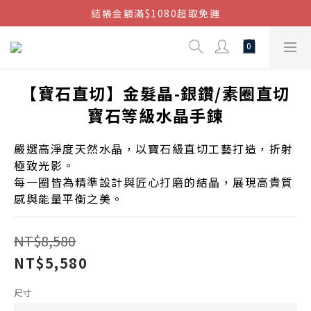
結帳金額滿$1080超取免運
結帳金額滿$1080超取免運
七周年慶，滿1890折150 (…依此類推)
點我加入官方LINE帳號，獲得50元現金券
【寶石直切】金髮晶-銀鑽/素圈直切
結帳金額滿$1080超取免運
寶石等級水晶手鍊
嚴選高淨度天然水晶，以寶石級直切工藝打造，折射
極致光影。
每一圈皆為精準設計與匠心打磨的結晶，展現高貴質
感與能量平衡之美。
NT$8,580
NT$5,580
尺寸