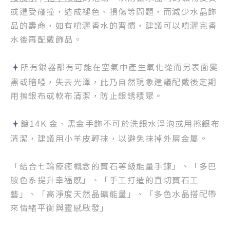
或遭受碰撞，造成褪色、損傷等問題，而減少水晶飾
品的壽命，如有噴灑香水的習慣，建議可以噴灑完香
水後再配戴飾品。
所有銀器都有可能在空氣中產生氧化從而另表面變
黑或暗啞，失去光澤，此乃自然現象建議配戴後定期
用擦銀布或軟布清潔，防止銀銹積聚。
鍍14K 金、黑金手飾不可於洗銀水淨泡或用擦銀布
清潔，建議用小羊皮輕抹，以避免抹掉外層金屬。
「結合七輪療癒概念的寶石等級能量手鍊」、「多巴
胺色系提升幸福感」、「手工打造的直切寶石工
藝」、「高淨度天然晶礦能量」、「多色水晶搭配帶
來情緒平衡與靈感啟發」