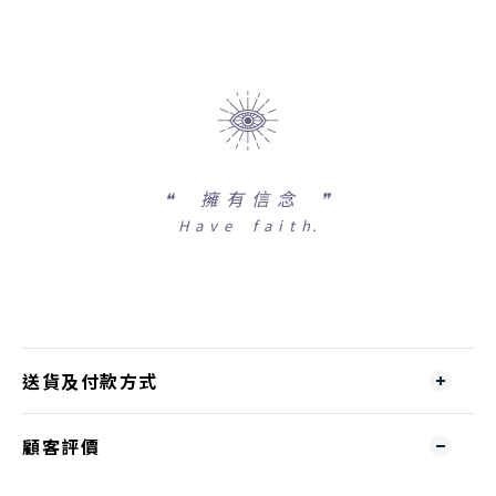
❝
擁 有 信 念 ❞
H a v e f a i t h.
送貨及付款方式
顧客評價