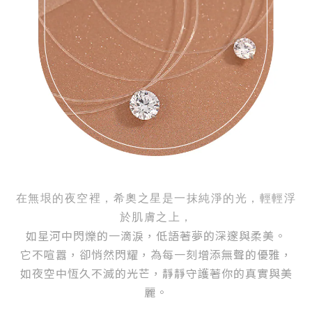
在無垠的夜空裡，希奧之星是一抹純淨的光，輕輕浮
於肌膚之上，
如星河中閃爍的一滴淚，低語著夢的深邃與柔美。
它不喧囂，卻悄然閃耀，為每一刻增添無聲的優雅，
如夜空中恆久不滅的光芒，靜靜守護著你的真實與美
麗。