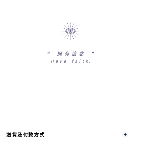
❝
擁 有 信 念 ❞
H a v e f a i t h.
送貨及付款方式