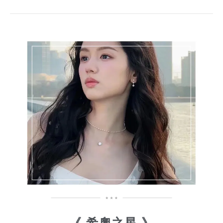
《 希奧之星
》