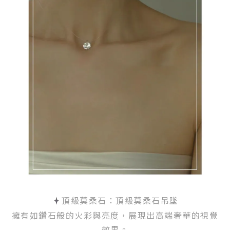
頂級莫桑石：頂級莫桑石吊墜
擁有如鑽石般的火彩與亮度，展現出高端奢華的視覺
效果。