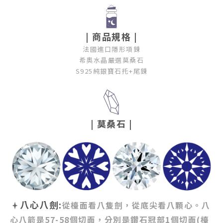
| 商品規格 |
法國進口隱形項鍊
希奧水晶嚴選莫桑石
S925純銀寶石托+尾鍊
|
莫桑石
|
八心八劍:
從檯面看八隻劍，從底尖看八顆心。八
心八箭是57-58個切面，分別是鑽石冠部1個切面(檯