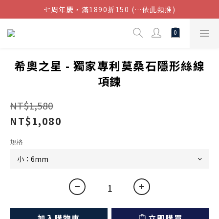
七周年慶，滿1890折150 (…依此類推)
結帳金額滿$1080超取免運
點我加入官方LINE帳號，獲得50元現金券
結帳金額滿$1080超取免運
希奧之星 - 獨家專利莫桑石隱形絲線
項鍊
NT$1,580
NT$1,080
規格
加入購物車
立即購買