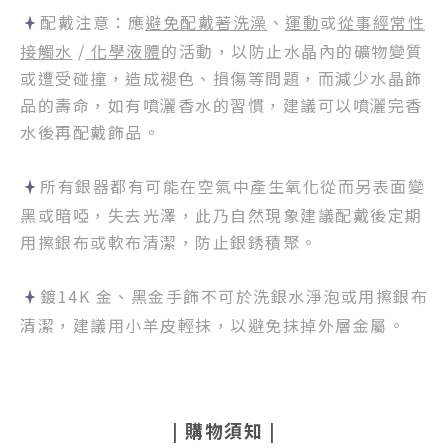
配戴注意：應
避免配戴著洗澡
、
運動
或
從事經常性
接觸水
/
化學液體
的活動，以防止水晶內的礦物變質
或遭受碰撞，造成褪色、損傷等問題，而減少水晶飾
品的壽命，如有噴灑香水的習慣，建議可以噴灑完香
水後再配戴飾品。
所有銀器都有可能在空氣中產生氧化從而另表面變
黑或暗啞，失去光澤，此乃自然現象建議配戴後定期
用擦銀布或軟布清潔，防止銀銹積聚。
鍍14K 金、黑金手飾不可於洗銀水淨泡或用擦銀布
清潔，建議用小羊皮輕抹，以避免抹掉外層金屬。
|
購物須知
|