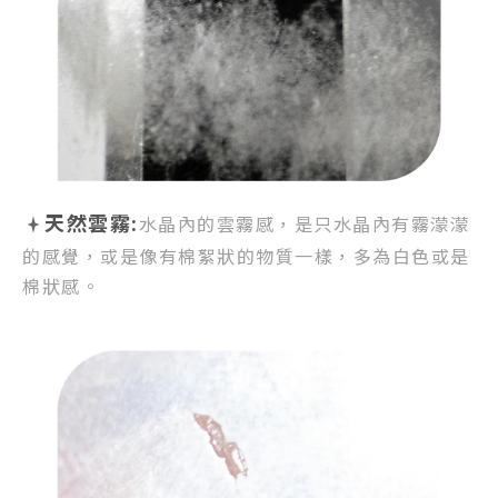
天然雲霧:
水晶內的雲霧感，
是只水晶內有霧濛濛
的感覺，
或是像有棉絮狀的物質一樣，
多為白色或是
棉狀感。