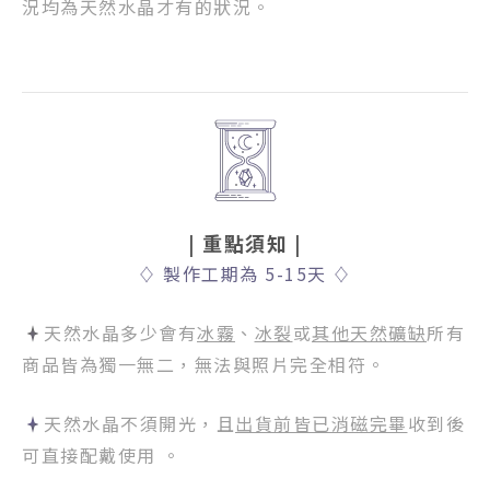
況均為天然水晶才有的狀況。
| 重點須知
|
♢
製作工期為 5-15天
♢
天然水晶多少會有
冰霧
、
冰裂
或
其他天然礦缺
所有
商品皆為獨一無二，無法與照片完全相符。
天然水晶不須開光，且
出貨前皆已消磁完畢
收到後
可直接配戴使用 。