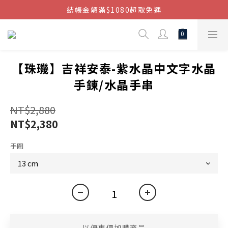
結帳金額滿$1080超取免運
結帳金額滿$1080超取免運
七周年慶，滿1890折150 (…依此類推)
點我加入官方LINE帳號，獲得50元現金券
【珠璣】吉祥安泰-紫水晶中文字水晶
結帳金額滿$1080超取免運
手鍊/水晶手串
NT$2,880
NT$2,380
手圍
以優惠價加購商品