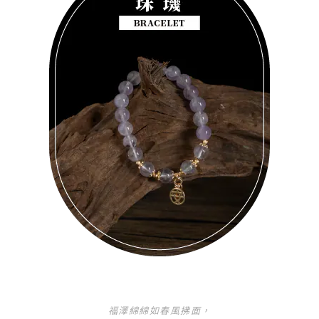
福澤綿綿如春風拂面，