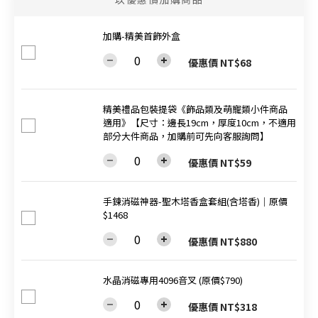
加購-精美首飾外盒
優惠價 NT$68
精美禮品包裝提袋《飾品類及萌寵類小件商品
適用》【尺寸：邊長19cm，厚度10cm，不適用
部分大件商品，加購前可先向客服詢問】
優惠價 NT$59
手鍊消磁神器-聖木塔香盒套組(含塔香)│原價
$1468
優惠價 NT$880
水晶消磁專用4096音叉 (原價$790)
優惠價 NT$318