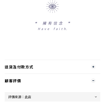
❝
擁 有 信 念 ❞
H a v e f a i t h.
送貨及付款方式
顧客評價