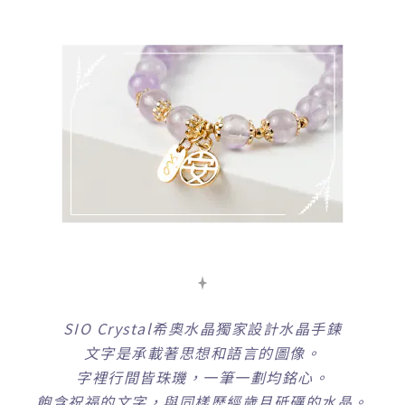
SIO Crystal希奧水晶獨家設計水晶手鍊
文字是承載著思想和語言的圖像。
字裡行間皆珠璣，一筆一劃均銘心。
飽含祝福的文字，與同樣歷經歲月砥礪的水晶。