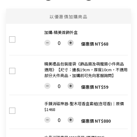
以優惠價加購商品
加購-精美首飾外盒
優惠價 NT$68
精美禮品包裝提袋《飾品類及萌寵類小件商品
適用》【尺寸：邊長19cm，厚度10cm，不適用
部分大件商品，加購前可先向客服詢問】
優惠價 NT$59
手鍊消磁神器-聖木塔香盒套組(含塔香)│原價
$1468
優惠價 NT$880