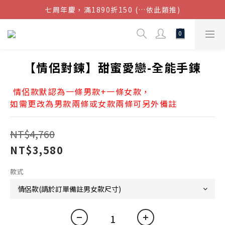
七周年慶，滿1890折150 (…依此類推)
結帳金額滿$1080超取免運
點我加入官方LINE帳號，獲得50元現金券
結帳金額滿$1080超取免運
【情侶對鍊】甜蜜愛戀-全能手鍊
 情侶款默認為一條男款+一條女款，
如需更改為男款兩條或女款兩條可另外備註 
NT$4,760
NT$3,580
款式