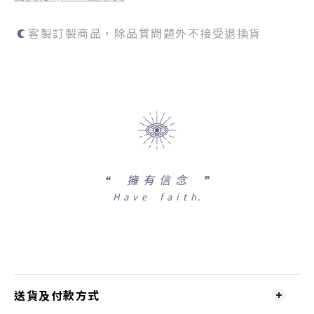
客製訂製商品，除品質問題外不接受退換貨
❝
擁 有 信 念 ❞
H a v e f a i t h.
送貨及付款方式