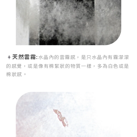
天然雲霧:
水晶內的雲霧感，
是只水晶內有霧濛濛
的感覺，
或是像有棉絮狀的物質一樣，
多為白色或是
棉狀感。