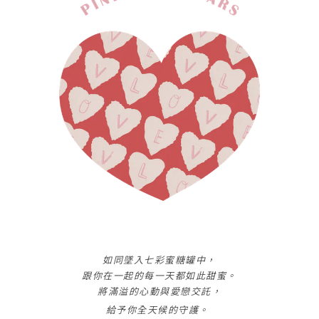
如同墜入七彩蜜糖罐中，
跟你在一起的每一天都如此甜蜜。
將滿溢的心動與愛戀交託，
給予你全天候的守護。