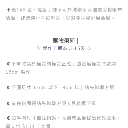
鍍14K 金、黑金手飾不可於洗銀水淨泡或用擦銀布
清潔，建議用小羊皮輕抹，以避免抹掉外層金屬。
|
購物須知
|
♢
製作工期為 5-15天
♢
下單時請於
備註欄備註正確手圍
若無備註
將默認
15cm 製作
手圍尺寸 12cm 以下 19cm 以上請先聯繫客服
有任何問題請先聯繫客服人員後再下單
如手圍尺寸備註錯誤，收到商品後提出修改需求，
需支付 $150 工本費