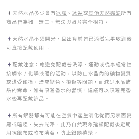
天然水晶多少會有
冰霧
、
冰裂
或
其他天然礦缺
所有
商品皆為獨一無二，無法與照片完全相符。
天然水晶不須開光，且
出貨前皆已消磁完畢
收到後
可直接配戴使用 。
配戴注意：應
避免配戴著洗澡
、
運動
或
從事經常性
接觸水
/
化學液體
的活動，以防止水晶內的礦物變質
或遭受碰撞，造成褪色、損傷等問題，而減少水晶飾
品的壽命，如有噴灑香水的習慣，建議可以噴灑完香
水後再配戴飾品。
所有銀器都有可能在空氣中產生氧化從而另表面變
黑或暗啞，失去光澤，此乃自然現象建議配戴後定期
用擦銀布或軟布清潔，防止銀銹積聚。