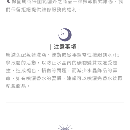
保固期或保固範圍外之商品一律採報價式維修，我
們保留拒絕提供維修服務的權利。
| 注意事項 |
應避免配戴著洗澡、運動或從事經常性接觸到水/化
學液體的活動，以防止水晶內的礦物變質或遭受碰
撞，造成褪色、損傷等問題，而減少水晶飾品的壽
命，如有噴灑香水的習慣，建議可以噴灑完香水後再
配戴飾品。