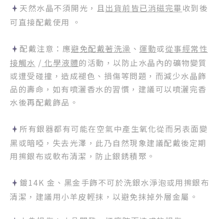
天然水晶不須開光，且
出貨前皆已消磁完畢
收到後
可直接配戴使用 。
配戴注意：應
避免配戴著洗澡
、
運動
或
從事經常性
接觸水
/
化學液體
的活動，以防止水晶內的礦物變質
或遭受碰撞，造成褪色、損傷等問題，而減少水晶飾
品的壽命，如有噴灑香水的習慣，建議可以噴灑完香
水後再配戴飾品。
所有銀器都有可能在空氣中產生氧化從而另表面變
黑或暗啞，失去光澤，此乃自然現象建議配戴後定期
用擦銀布或軟布清潔，防止銀銹積聚。
鍍14K 金、黑金手飾不可於洗銀水淨泡或用擦銀布
清潔，建議用小羊皮輕抹，以避免抹掉外層金屬。