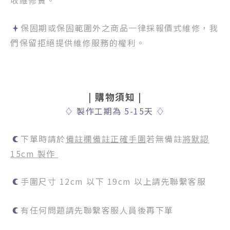
收維修費。
保固期或保固範圍外之商品一律採報價式維修，我
們保留拒絕提供維修服務的權利。
|
購物須知
|
♢
製作工期為 5-15天
♢
下單時請於
備註欄備註正確手圍
若無備註
將默認
15cm 製作
手圍尺寸 12cm 以下 19cm 以上請先聯繫客服
有任何問題請先聯繫客服人員後再下單