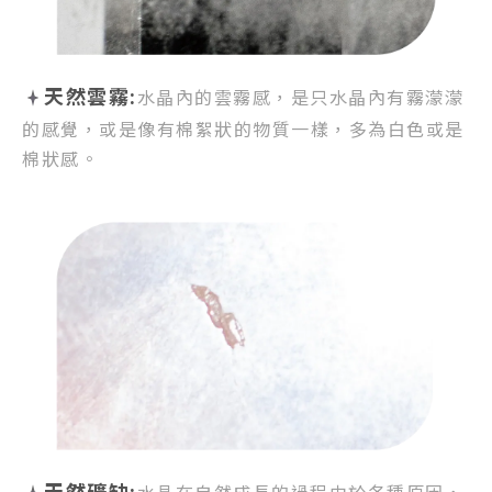
天然雲霧:
水晶內的雲霧感，
是只水晶內有霧濛濛
的感覺，
或是像有棉絮狀的物質一樣，
多為白色或是
棉狀感。
天然礦缺:
水晶在自然成長的過程由於各種原因，