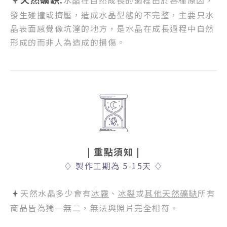
發生碰撞或擠壓，
造成水晶型態的不完整，
主要只水
晶表面感覺像坑漥的地方，
是水晶在成長過程中自然
形成的而非人為造成的損傷。
| 重點須知
|
♢
製作工期為 5-15天
♢
天然水晶多少會有
冰霧
、
冰裂
或
其他天然礦缺
所有
商品皆為獨一無二，無法與照片完全相符。