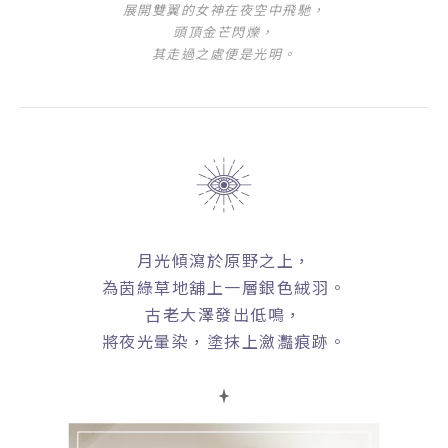
展開雙翼的女神在夜空中飛馳，
頭頂金芒閃爍，
其走過之處便是光明。
月光傾瀉於原野之上，
為茵綠草地舖上一層銀色絨羽。
古老大澤發出低鳴，
將夜光暈染，塗抹上瀲灩痕跡。