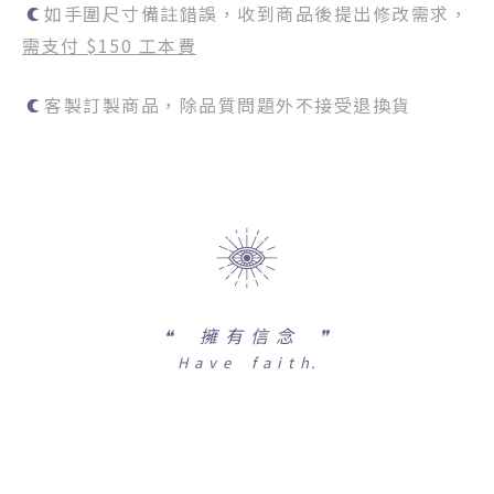
如手圍尺寸備註錯誤，收到商品後提出修改需求，
需支付 $150 工本費
客製訂製商品，除品質問題外不接受退換貨
❝
擁 有 信 念 ❞
H a v e f a i t h.