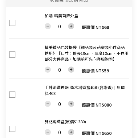
加購-精美首飾外盒
優惠價 NT$68
精美禮品包裝提袋《飾品類及萌寵類小件商品
適用》【尺寸：邊長19cm，厚度10cm，不適用
部分大件商品，加購前可先向客服詢問】
優惠價 NT$59
手鍊消磁神器-聖木塔香盒套組(含塔香)│原價
$1468
優惠價 NT$880
雙格消磁盒(原價$1380)
優惠價 NT$650