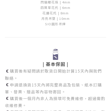
閃猫眼花珠 |
4mm
四葉草花托 |
6mm
花邊花托 |
8mm
月亮吊墜 |
10mm
SIO圓形吊牌
| 基本保固 |
購買後有疑問請於取貨日開始計算15天內與我們
聯絡。
申請退換貨15天內將完整商品及包裝、紙本訂購
單、發票、贈品等內容物寄回。
購買後一個月內非人為損壞可免費維修，超過需酌
收維修費。