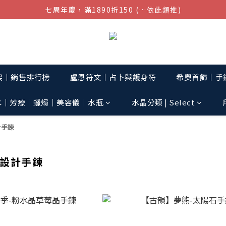
七周年慶，滿1890折150 (…依此類推)
結帳金額滿$1080超取免運
點我加入官方LINE帳號，獲得50元現金券
結帳金額滿$1080超取免運
架│銷售排行榜
盧恩符文｜占卜與護身符
希奧首飾│手鏈
水│芳療│蠟燭│美容儀│水瓶
水晶分類 | Select
計手鍊
設計手鍊