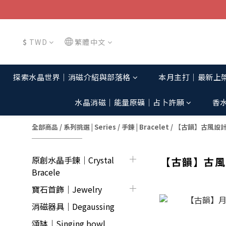
$
TWD
繁體中文
探索水晶世界│消磁介紹與部落格
本月主打│最新上
水晶消磁│能量原礦│占卜許願
香
全部商品
/
系列挑選 | Series
/
手鍊 | Bracelet
/
【古韻】古風設
原創水晶手鍊│Crystal
【古韻】古風
Bracele
寶石首飾｜Jewelry
消磁器具｜Degaussing
頌缽｜Singing bowl