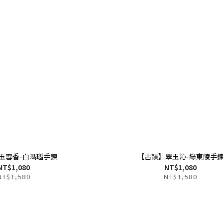
玉雪香-白瑪瑙手鍊
【古韻】翠玉沁-綠東陵手
NT$1,080
NT$1,080
NT$1,580
NT$1,580