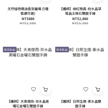
天然植物精油香氛蠟燭 (5種
【纏綿】緋紅晚霞-粉水晶草
香調可選)
莓晶太陽石雙圈手鍊
NT$880
NT$2,880
NT$1,580
NT$3,380
四月新品
四月新品
【纏綿】天青煙雨-茶水晶黑
【纏綿】日照生煙-紫水晶雙
曜石金曜石雙圈手鍊
圈手鍊