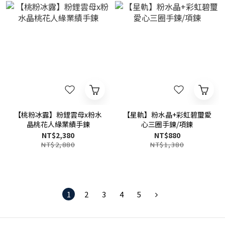
【桃粉冰露】粉鋰雲母x粉水
【星軌】粉水晶+彩虹碧璽愛
晶桃花人緣業績手鍊
心三圈手鍊/項鍊
NT$2,380
NT$880
NT$2,880
NT$1,380
1
2
3
4
5