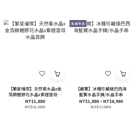
蒐藏等級
【繁星璀璨】天然紫水晶x金
【藏寶】冰種珍藏級巴西海
箔錦鯉膠花水晶x紫鋰雲母水
藍寶水晶手鍊/水晶手串
晶首飾
NT$1,880
NT$1,880 ~ NT$6,980
NT$2,380
NT$7,980