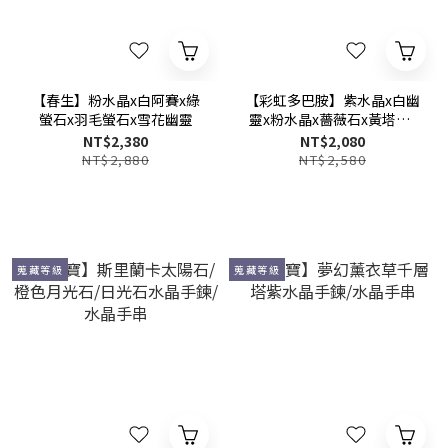
【春生】粉水晶x白阿賽x綠
【彩虹多巴胺】紫水晶x白幽
螢石x羽毛螢石x雪花幽靈
靈x粉水晶x薔薇石x黃塔晶x
海藍寶x岫玉x天河石多功效
NT$2,380
NT$2,080
水晶手鍊
NT$2,880
NT$2,580
蒐藏等級
蒐藏等級