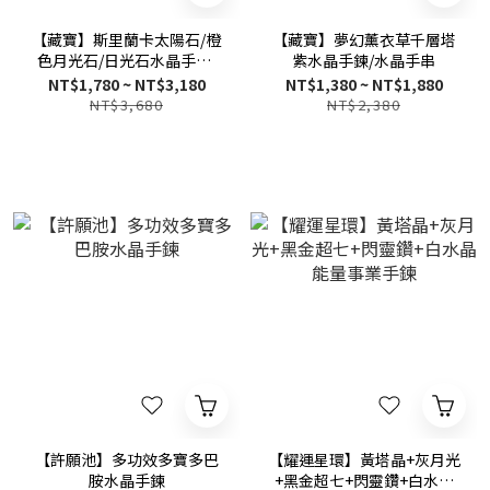
【藏寶】斯里蘭卡太陽石/橙
【藏寶】夢幻薰衣草千層塔
色月光石/日光石水晶手鍊/
紫水晶手鍊/水晶手串
水晶手串
NT$1,780 ~ NT$3,180
NT$1,380 ~ NT$1,880
NT$3,680
NT$2,380
【許願池】多功效多寶多巴
【耀運星環】黃塔晶+灰月光
胺水晶手鍊
+黑金超七+閃靈鑽+白水晶