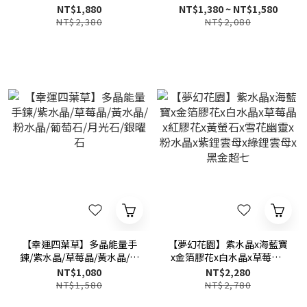
能量事業手鍊
NT$1,880
NT$1,380 ~ NT$1,580
NT$2,380
NT$2,080
【幸運四葉草】多晶能量手
【夢幻花園】紫水晶x海藍寶
鍊/紫水晶/草莓晶/黃水晶/粉
x金箔膠花x白水晶x草莓晶x
水晶/葡萄石/月光石/銀曜石
紅膠花x黃螢石x雪花幽靈x粉
NT$1,080
NT$2,280
水晶x紫鋰雲母x綠鋰雲母x黑
NT$1,580
NT$2,780
金超七