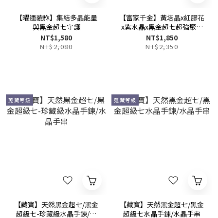
【曜運貔貅】集結多晶能量
【富家千金】黃塔晶x紅膠花
與黑金超七守護
x紫水晶x黑金超七超強聚財
水晶手鍊
NT$1,580
NT$1,850
NT$2,080
NT$2,350
蒐藏等級
蒐藏等級
【藏寶】天然黑金超七/黑金
【藏寶】天然黑金超七/黑金
超級七-珍藏級水晶手鍊/水
超級七水晶手鍊/水晶手串