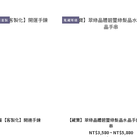
談客製
蒐藏等級
屬【客製化】開運手鍊
【藏寶】翠綠晶體碧璽綠髮晶水晶手
串
NT$3,580 ~ NT$5,880