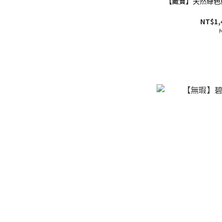
【藏寶】天然綠色
NT$1,