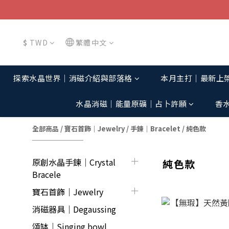
$
TWD
繁體中文
探索水晶世界│消磁介紹與部落格
本月主打│最新上
水晶消磁│能量原礦│占卜許願
香
全部商品
/
寶石首飾｜Jewelry
/
手鍊｜Bracelet
/
純色款
原創水晶手鍊│Crystal
純色款
Bracele
寶石首飾｜Jewelry
消磁器具｜Degaussing
頌缽｜Singing bowl