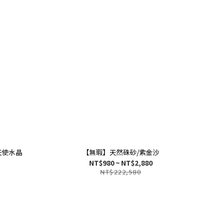
天使水晶
【無瑕】天然硃砂/紫金沙
NT$980 ~ NT$2,880
NT$222,580