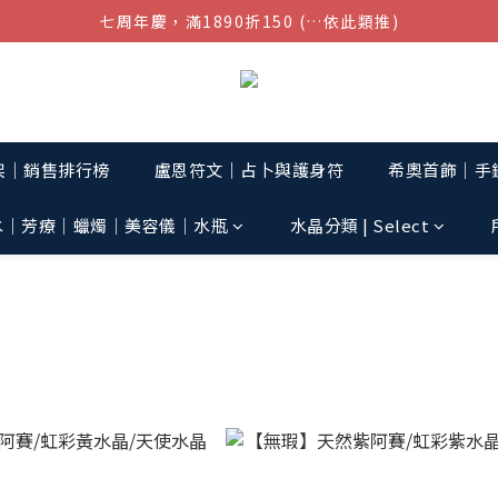
七周年慶，滿1890折150 (…依此類推)
結帳金額滿$1080超取免運
點我加入官方LINE帳號，獲得50元現金券
結帳金額滿$1080超取免運
架│銷售排行榜
盧恩符文｜占卜與護身符
希奧首飾│手鏈
水│芳療│蠟燭│美容儀│水瓶
水晶分類 | Select