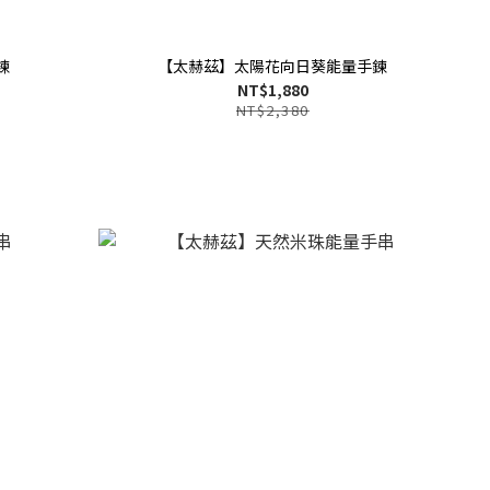
鍊
【太赫茲】太陽花向日葵能量手鍊
NT$1,880
NT$2,380