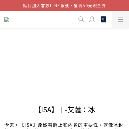
點我加入官方LINE帳號，獲得50元現金券
結帳金額滿$1080超取免運
結帳金額滿$1080超取免運
【ISA】 ᛁ -艾薩：冰
今天，【ISA】象徵著靜止和內省的重要性。就像冰封