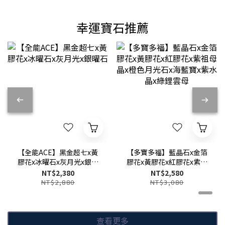
幸運寶石推薦
【全能ACE】黑金超七x黃
【多寶多福】藍晶石x金箔
膠花x冰曜石x灰月光x銀曜
膠花x黃膠花x紅膠花x紫祖
石
母晶x橙色月光石x海藍寶x
NT$2,380
NT$2,580
紫水晶x綠鋰雲母
NT$2,880
NT$3,080
查看更多