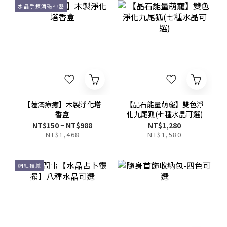
水晶手鍊消磁神器
【薩滿療癒】木製淨化塔
【晶石能量萌寵】雙色淨
香盒
化九尾狐(七種水晶可選)
NT$150 ~ NT$988
NT$1,280
NT$1,468
NT$1,580
網紅推薦