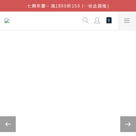
七周年慶，滿1890折150 (…依此類推)
結帳金額滿$1080超取免運
點我加入官方LINE帳號，獲得50元現金券
結帳金額滿$1080超取免運