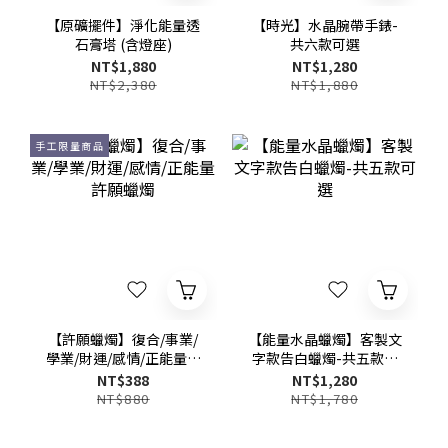
【原礦擺件】淨化能量透
【時光】水晶腕帶手錶-
石膏塔 (含燈座)
共六款可選
NT$1,880
NT$1,280
NT$2,380
NT$1,880
手工限量商品
【許願蠟燭】復合/事業/
【能量水晶蠟燭】客製文
學業/財運/感情/正能量許
字款告白蠟燭-共五款可
願蠟燭
選
NT$388
NT$1,280
NT$880
NT$1,780