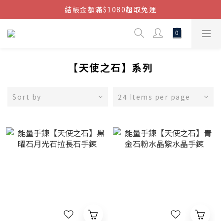
結帳金額滿$1080超取免運
結帳金額滿$1080超取免運
七周年慶，滿1890折150 (…依此類推)
點我加入官方LINE帳號，獲得50元現金券
【天使之石】系列
結帳金額滿$1080超取免運
Sort by
24 Items per page