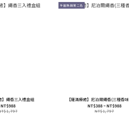
全館熱銷第二名
癒】繩香三入禮盒組
【薩滿療癒】尼泊爾繩香(三種香味
NT$988
NT$388 ~ NT$988
NT$1,797
NT$1,797