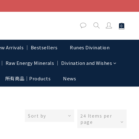
w Arrivals │ Bestsellers
Runes Divination
│ Raw Energy Minerals │ Divination and Wishes
所有商品｜Products
News
Sort by
24 Items per
page