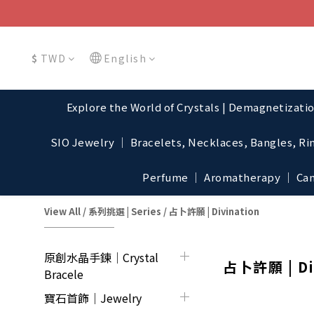
$
TWD
English
Explore the World of Crystals | Demagnetizati
SIO Jewelry │ Bracelets, Necklaces, Bangles, Ri
Perfume │ Aromatherapy │ Cand
View All
/
系列挑選 | Series
/
占卜許願 | Divination
原創水晶手鍊│Crystal
占卜許願 | Di
Bracele
寶石首飾｜Jewelry