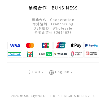
業務合作│BUNSINESS
異業合作│Cooperation
海外經銷│Franchising
OEM批發│Wholesale
希奧企業社 82614028
$
TWD
English
2024 © SIO Crystal CO. LTD. ALL RIGHTS RESERVED.