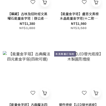
【礦藏】古埃及招財經文黑
【能量金字塔】盧恩文奧根
曜石能量金字塔│辦公桌、
水晶能量金字塔(十二款可
櫃台、客廳必備
選)
NT$1,380
NT$1,980
NT$1,880
NT$3,580
希奧專屬訂製款
【能量金字塔】古典魔法四
擺件燈座【LED發光底座】