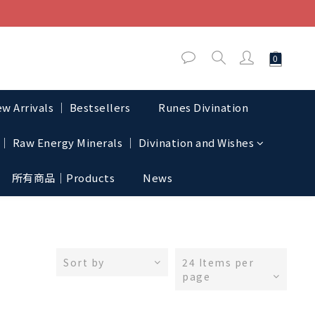
w Arrivals │ Bestsellers
Runes Divination
│ Raw Energy Minerals │ Divination and Wishes
所有商品｜Products
News
Sort by
24 Items per
page