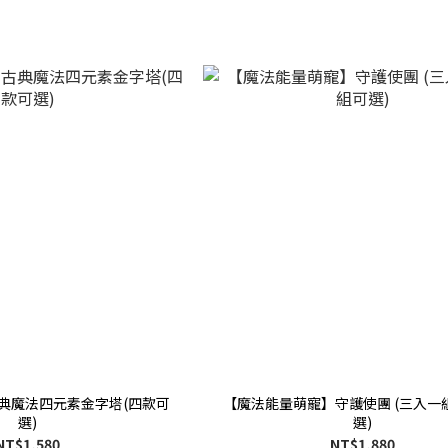
典魔法四元素金字塔(四款可
【魔法能量萌寵】守護使團 (三入一
選)
選)
NT$1,580
NT$1,880