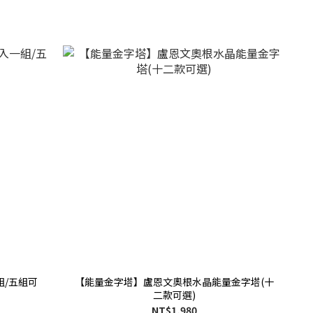
組/五組可
【能量金字塔】盧恩文奧根水晶能量金字塔(十
二款可選)
NT$1,980