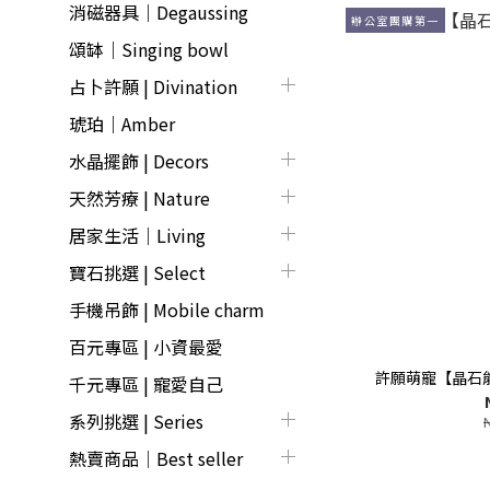
消磁器具｜Degaussing
辦公室團購第一
頌缽｜Singing bowl
占卜許願 | Divination
琥珀｜Amber
水晶擺飾 | Decors
天然芳療 | Nature
居家生活｜Living
寶石挑選 | Select
手機吊飾 | Mobile charm
百元專區 | 小資最愛
許願萌寵【晶石
千元專區 | 寵愛自己
系列挑選 | Series
熱賣商品│Best seller