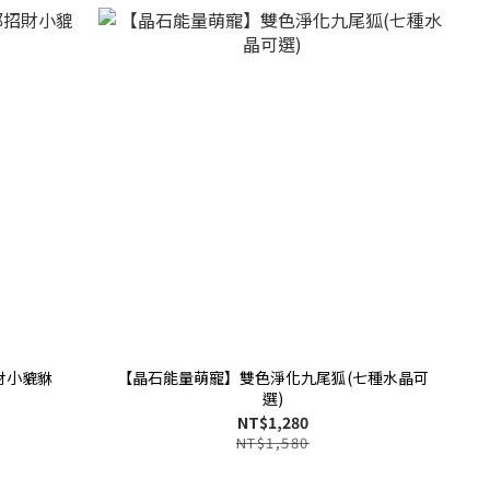
財小貔貅
【晶石能量萌寵】雙色淨化九尾狐(七種水晶可
選)
NT$1,280
NT$1,580