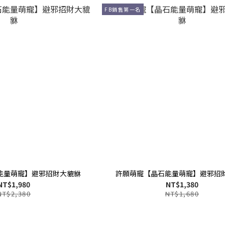
FB銷售第一名
能量萌寵】避邪招財大貔貅
許願萌寵【晶石能量萌寵】避邪招
NT$1,980
NT$1,380
NT$2,380
NT$1,680