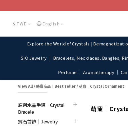
$
TWD
English
Explore the World of Crystals | Demagnetizati
SIO Jewelry │ Bracelets, Necklaces, Bangles, Ri
Perfume │ Aromatherapy │ Cand
View All
/
熱賣商品│Best seller
/
萌寵│Crystal Ornament
原創水晶手鍊│Crystal
萌寵│Crysta
Bracele
寶石首飾｜Jewelry