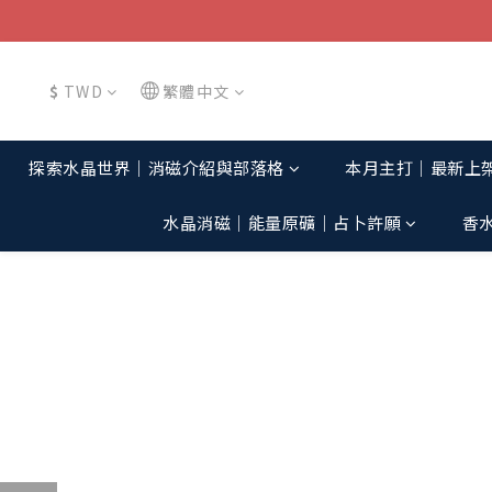
$
TWD
繁體中文
探索水晶世界│消磁介紹與部落格
本月主打│最新上
水晶消磁│能量原礦│占卜許願
香