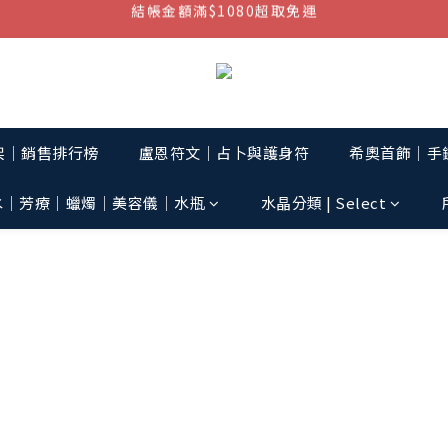
結帳金額滿$1080超取免運
七周年慶，滿1890折150 (…依此類推)
點我加入官方LINE帳號，獲得50元現金券
結帳金額滿$1080超取免運
架│銷售排行榜
盧恩符文｜占卜與護身符
希奧首飾│手鏈
水│芳療│蠟燭│美容儀│水瓶
水晶分類 | Select