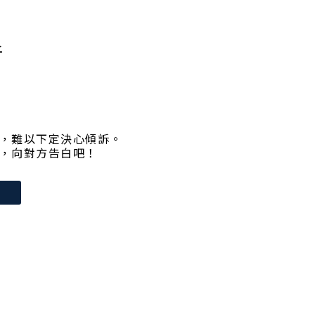
折
，難以下定決心傾訴。
，向對方告白吧！