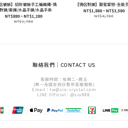
侶貔貅】招財貔貅手工編織繩-情
【情侶對鍊】甜蜜愛戀-全能
對鍊/套鍊/水晶手鍊/水晶手串
NT$1,880 ~ NT$3,580
NT$880 ~ NT$1,280
NT$4,760
NT$1,780
聯絡我們│CONTACT US
客服時間：每周二~周五
(周一及國定假日暫停客服服務)
Email：tw@sio-crystal.com
LINE Official：
@sio888