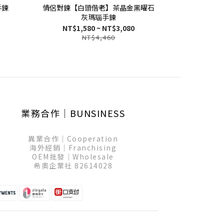
手鍊
情侶對鍊【白頭偕老】茶晶金黑曜石
情侶對鍊【
灰瑪瑙手鍊
NT$1,580 ~ NT$3,080
NT$1,
NT$4,460
業務合作│BUNSINESS
異業合作│Cooperation
海外經銷│Franchising
OEM批發│Wholesale
希奧企業社 82614028