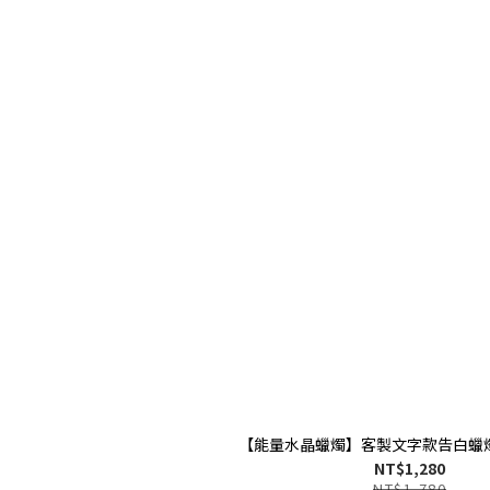
【能量水晶蠟燭】客製文字款告白蠟
NT$1,280
NT$1,780