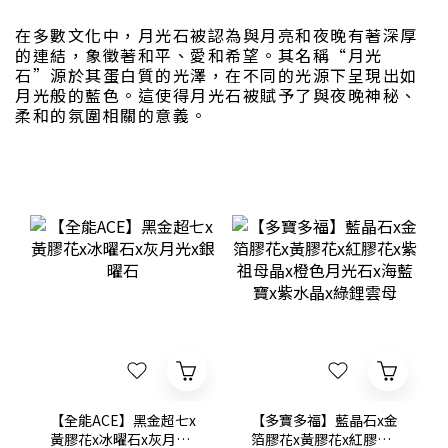
在多數文化中，月光石被認為與月亮和夜晚有著深厚
的連結，象徵著和平、愛和希望。其名稱“月光
石”源於其蛋白質的光澤，在不同的光源下呈現出如
月光般的藍色。這使得月光石被賦予了與夜晚神秘、
柔和的氛圍相關的意義。
【全能ACE】黑金超七x
【多寶多福】藍晶石x金
黃膠花x冰曜石x灰月光x
箔膠花x黃膠花x紅膠花x