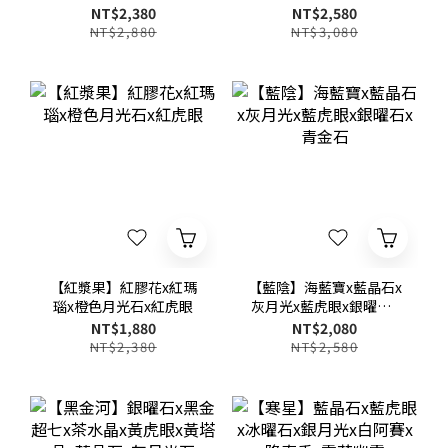
銀曜石
紫祖母晶x橙色月光石x海
NT$2,380
NT$2,580
藍寶x紫水晶x綠鋰雲母
NT$2,880
NT$3,080
【紅漿果】紅膠花x紅瑪
【藍陰】海藍寶x藍晶石x
瑙x橙色月光石x紅虎眼
灰月光x藍虎眼x銀曜石x
青金石
NT$1,880
NT$2,080
NT$2,380
NT$2,580