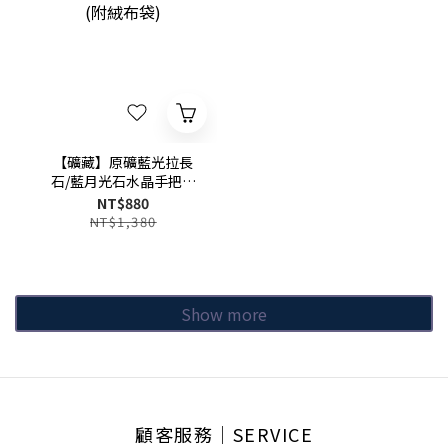
【礦藏】原礦藍光拉長
石/藍月光石水晶手把件
(附絨布袋)
NT$880
NT$1,380
Show more
顧客服務│SERVICE