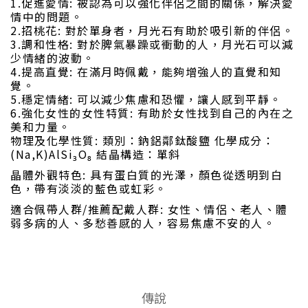
1.促進愛情: 被認為可以強化伴侶之間的關係，解決愛
情中的問題。
2.招桃花: 對於單身者，月光石有助於吸引新的伴侶。
3.調和性格: 對於脾氣暴躁或衝動的人，月光石可以減
少情緒的波動。
4.提高直覺: 在滿月時佩戴，能夠增強人的直覺和知
覺。
5.穩定情緒: 可以減少焦慮和恐懼，讓人感到平靜。
6.強化女性的女性特質: 有助於女性找到自己的內在之
美和力量。
物理及化學性質: 類別：鈉鋁鄰鈦酸鹽 化學成分：
(Na,K)AlSi₃O₈ 結晶構造：單斜
晶體外觀特色: 具有蛋白質的光澤，顏色從透明到白
色，帶有淡淡的藍色或虹彩。
適合佩帶人群/推薦配戴人群: 女性、情侶、老人、體
弱多病的人、多愁善感的人，容易焦慮不安的人。
傳說