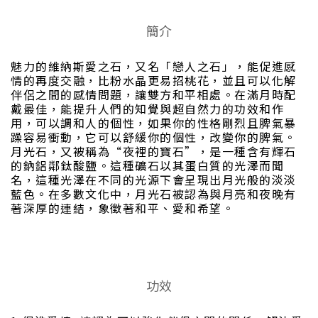
簡介
魅力的維納斯愛之石，又名「戀人之石」，能促進感
情的再度交融，比粉水晶更易招桃花，並且可以化解
伴侶之間的感情問題，讓雙方和平相處。在滿月時配
戴最佳，能提升人們的知覺與超自然力的功效和作
用，可以調和人的個性，如果你的性格剛烈且脾氣暴
躁容易衝動，它可以舒緩你的個性，改變你的脾氣。
月光石，又被稱為“夜裡的寶石”，是一種含有輝石
的鈉鋁鄰鈦酸鹽。這種礦石以其蛋白質的光澤而聞
名，這種光澤在不同的光源下會呈現出月光般的淡淡
藍色。在多數文化中，月光石被認為與月亮和夜晚有
著深厚的連結，象徵著和平、愛和希望。
功效