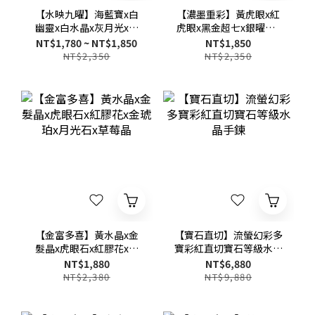
【水映九曜】海藍寶x白
【濃墨重彩】黃虎眼x紅
幽靈x白水晶x灰月光x綠
虎眼x黑金超七x銀曜石x
幽靈x藍虎眼x藍晶石x黃
太陽石x灰月光x黃塔晶x
NT$1,780 ~ NT$1,850
NT$1,850
塔晶x綠髮晶多寶多功效
綠髮晶x紅膠花x草莓晶x
NT$2,350
NT$2,350
水晶手鍊-10mm/12mm
紫水晶x冰種黑曜石
【金富多喜】黃水晶x金
【寶石直切】流螢幻彩多
髮晶x虎眼石x紅膠花x金
寶彩紅直切寶石等級水晶
琥珀x月光石x草莓晶
手鍊
NT$1,880
NT$6,880
NT$2,380
NT$9,880