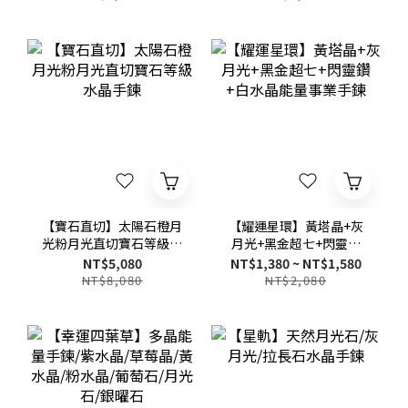
【寶石直切】太陽石橙月
【耀運星環】黃塔晶+灰
光粉月光直切寶石等級水
月光+黑金超七+閃靈鑽
晶手鍊
+白水晶能量事業手鍊
NT$5,080
NT$1,380 ~ NT$1,580
NT$8,080
NT$2,080