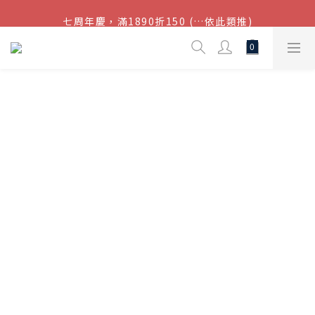
七周年慶，滿1890折150 (…依此類推)
結帳金額滿$1080超取免運
點我加入官方LINE帳號，獲得50元現金券
結帳金額滿$1080超取免運
☾⋆ 月光石｜
MOONSTONE