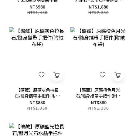
光石x金髮晶雙圈手鍊
九尾狐+太陽石+海藍寶手
鍊
NT$980
NT$1,880
NT$1,480
NT$2,380
【礦藏】原礦灰色拉長
【礦藏】原礦橙色月光
石/隨身攜帶手把件(附絨
石/隨身攜帶手把件(附絨
布袋)
布袋)
NT$880
NT$880
NT$1,380
NT$1,380