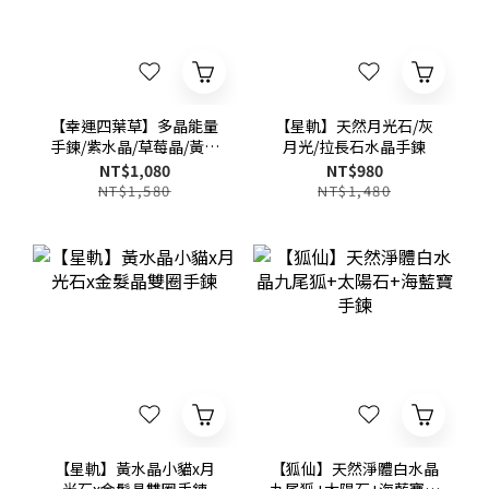
【幸運四葉草】多晶能量
【星軌】天然月光石/灰
手鍊/紫水晶/草莓晶/黃水
月光/拉長石水晶手鍊
晶/粉水晶/葡萄石/月光
NT$1,080
NT$980
石/銀曜石
NT$1,580
NT$1,480
【星軌】黃水晶小貓x月
【狐仙】天然淨體白水晶