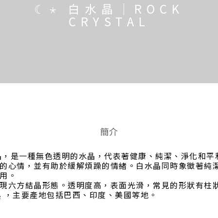
☾⋆ 白水晶｜ROCK
CRYSTAL
簡介
作王者水晶，是一種無色透明的水晶，代表著健康、純潔、淨化
的心情，並有助於緩解煩躁的情緒。白水晶同時象徵著純
用。
現六方結晶形態。透明度高，表面光滑，常見的形狀有柱
₂ ，主要產地包括巴西、印度、美國等地。