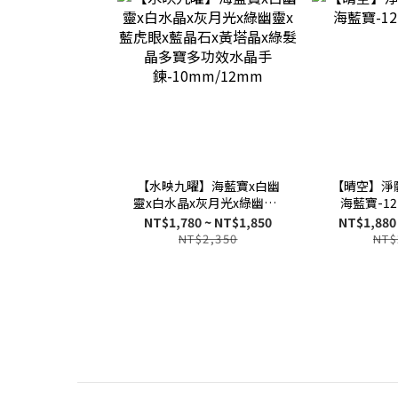
【水映九曜】海藍寶x白幽
【晴空】淨
靈x白水晶x灰月光x綠幽靈x
海藍寶-12
藍虎眼x藍晶石x黃塔晶x綠
NT$1,780 ~ NT$1,850
NT$1,880
髮晶多寶多功效水晶手
NT$2,350
NT$
鍊-10mm/12mm