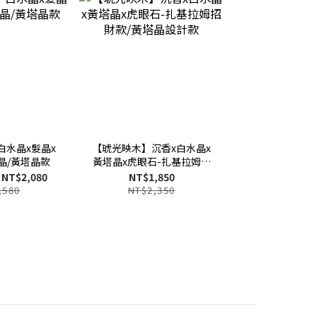
白水晶x髮晶x
【琥光映木】沉香x白水晶x
晶/黃塔晶款
黃塔晶x虎眼石-扎基拉姆招
財款/黃塔晶設計款
 NT$2,080
NT$1,850
,580
NT$2,350