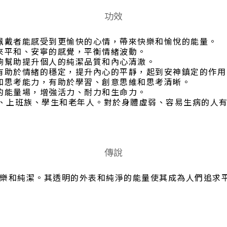
功效
，佩戴者能感受到更愉快的心情，帶來快樂和愉悅的能量。
帶來平和、安寧的感覺，平衡情緒波動。
能夠幫助提升個人的純潔品質和內心清澈。
，有助於情緒的穩定，提升內心的平靜，起到安神鎮定的作用
慧和思考能力，有助於學習、創意思維和思考清晰。
體的能量場，增強活力、耐力和生命力。
者、上班族、學生和老年人。對於身體虛弱、容易生病的人
傳說
樂和純潔。其透明的外表和純淨的能量使其成為人們追求