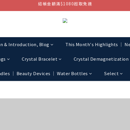
結帳金額滿$1080超取免運
七周年慶，滿1890折150 (…依此類推)
點我加入官方LINE帳號，獲得50元現金券
結帳金額滿$1080超取免運
on & Introduction, Blog
This Month's Highlights │ Ne
ngs
Crystal Bracelet
Crystal Demagnetization 
les │ Beauty Devices │ Water Bottles
Select