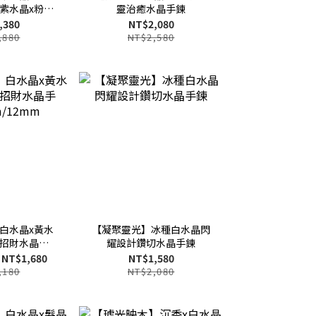
x紫水晶x粉鋰
靈治癒水晶手鍊
母
,380
NT$2,080
,880
NT$2,580
白水晶x黃水
【凝聚靈光】冰種白水晶閃
化招財水晶手
耀設計鑽切水晶手鍊
m/12mm
 NT$1,680
NT$1,580
,180
NT$2,080