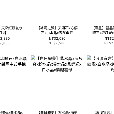
】天然紅膠花水
【冰河之夢】天河石x方解
【寒星】藍晶
手鍊
石x白水晶x雪花幽靈
曜石x銀月光
香x雪
2,380
NT$2,080
NT$2
2,880
NT$2,580
NT$2
曜石x白水晶x
【白日織夢】紫水晶x海藍
【浪漫宣言】