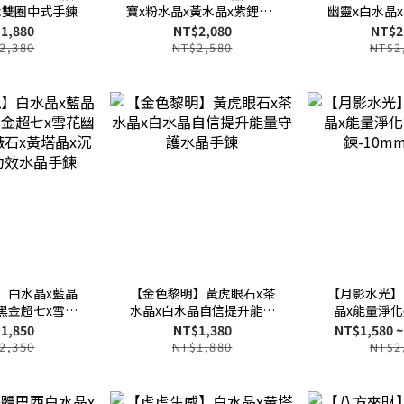
木雙圈中式手鍊
寶x粉水晶x黃水晶x紫鋰輝x
幽靈x白水晶
白水晶x紫鋰雲母
雲
1,880
NT$2,080
NT$2
2,380
NT$2,580
NT$2
】白水晶x藍晶
【金色黎明】黃虎眼石x茶
【月影水光】
黑金超七x雪花
水晶x白水晶自信提升能量
晶x能量淨
薔薇石x黃塔晶x
守護水晶手鍊
鍊-10m
1,850
NT$1,380
NT$1,580 ~
功效水晶手鍊
2,350
NT$1,880
NT$2