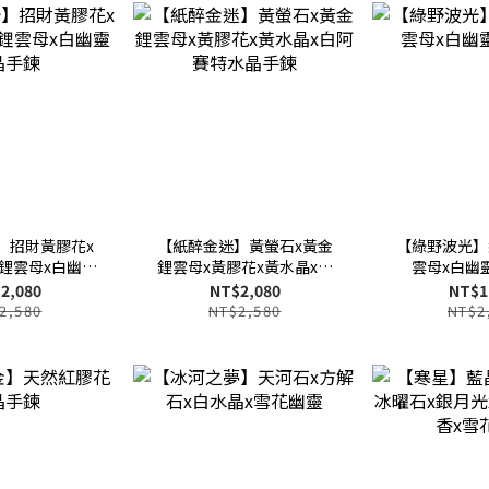
】招財黃膠花x
【紙醉金迷】黃螢石x黃金
【綠野波光】
鋰雲母x白幽靈
鋰雲母x黃膠花x黃水晶x白
雲母x白幽
晶手鍊
阿賽特水晶手鍊
2,080
NT$2,080
NT$1
2,580
NT$2,580
NT$2