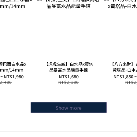
體巴西白水晶x
【虎虎生威】白水晶x黃塔
【八方來財】
mm/14mm
晶暴富水晶能量手鍊
黃塔晶-白水
 ~ NT$1,980
NT$1,680
NT$1,850 ~
2,480
NT$2,180
NT$2
Show more