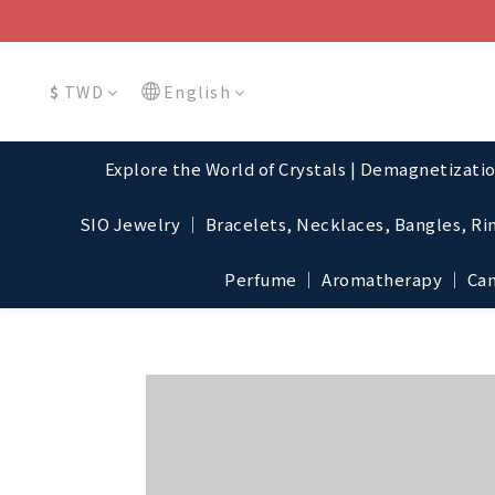
$
TWD
English
Explore the World of Crystals | Demagnetizati
SIO Jewelry │ Bracelets, Necklaces, Bangles, Ri
Perfume │ Aromatherapy │ Cand