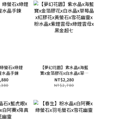
綠螢石x綠鋰
【夢幻花園】紫水晶x海藍
靈水晶手鍊
寶x金箔膠花x白水晶x草莓
晶x紅膠花x黃螢石x雪花幽
,880
NT$2,280
靈x粉水晶x紫鋰雲母x綠鋰
,380
NT$2,780
雲母x黑金超七