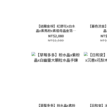
【迷霧金棕】紅膠花x白水
【暮色流金
晶x紫馬粉x紫祖母晶金箔錦
晶
鯉膠花水晶
NT$2,080
NT$
NT$2,580
NT$
【草莓多多】粉水晶x紫粉
【日和安】冰