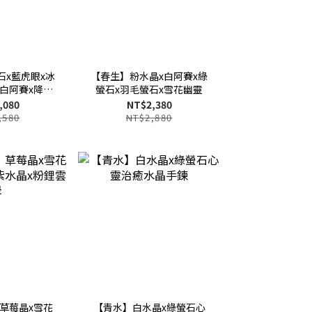
石x藍虎眼x冰
【春生】粉水晶x白阿賽x綠
x白阿賽x降真
螢石x羽毛螢石x雪花幽靈
花幽靈
,080
NT$2,380
,580
NT$2,880
草莓晶x雪花
【青水】白水晶x綠螢石心