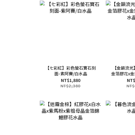
【七彩紅】彩色螢石寶石刻
【金韻流光
面-紫阿賽/白水晶
金箔膠花x金
水
NT$1,880
NT$
NT$2,380
NT$