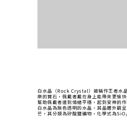
白水晶（Rock Crystal）被稱
樂的寶石，佩戴者戴在身上能帶來更愉快
幫助佩戴者達到情緒平穩，起到安神的作
白水晶為無色透明的水晶，其晶體外觀呈
芒，其分類為矽酸鹽礦物，化學式為SiO