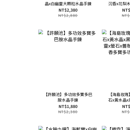
晶x白幽靈大顆粒水晶手鍊
沉香x花梨
NT$2,380
NT$
NT$2,880
NT$
【許願池】多功效多寶多巴
【海島玫瑰
胺水晶手鍊
石x黃水晶x
幽靈x螢石x
NT$1,880
NT$
沉香多寶多
NT$2,380
NT$