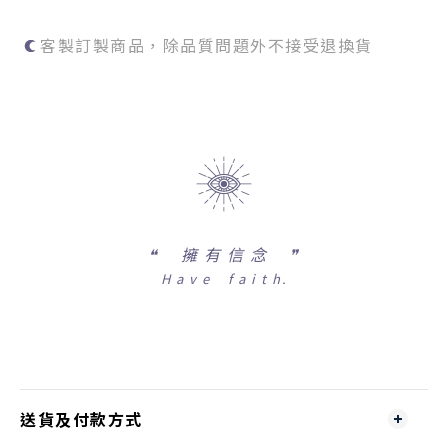
客製訂製商品，除品質問題外不接受退換貨
❝
擁 有 信 念 ❞
H a v e f a i t h.
送貨及付款方式