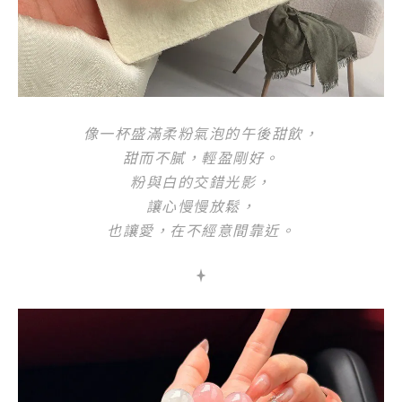
像一杯盛滿柔粉氣泡的午後甜飲，
甜而不膩，輕盈剛好。
粉與白的交錯光影，
讓心慢慢放鬆，
也讓愛，在不經意間靠近。