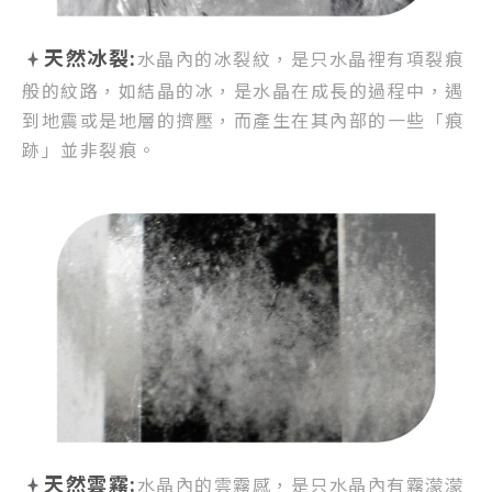
天然冰裂:
水晶內的冰裂紋，
是只水晶裡有項裂痕
般的紋路，
如結晶的冰，是水晶在成長的過程中，
遇
到地震或是地層的擠壓，
而產生在其內部的一些「痕
跡」並非裂痕。
天然雲霧:
水晶內的雲霧感，
是只水晶內有霧濛濛