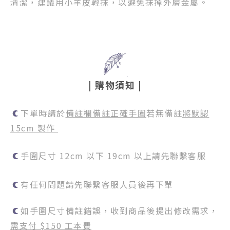
清潔，建議用小羊皮輕抹，以避免抹掉外層金屬。
|
購物須知
|
下單時請於
備註欄備註正確手圍
若無備註
將默認
15cm 製作
手圍尺寸 12cm 以下 19cm 以上請先聯繫客服
有任何問題請先聯繫客服人員後再下單
如手圍尺寸備註錯誤，收到商品後提出修改需求，
需支付 $150 工本費