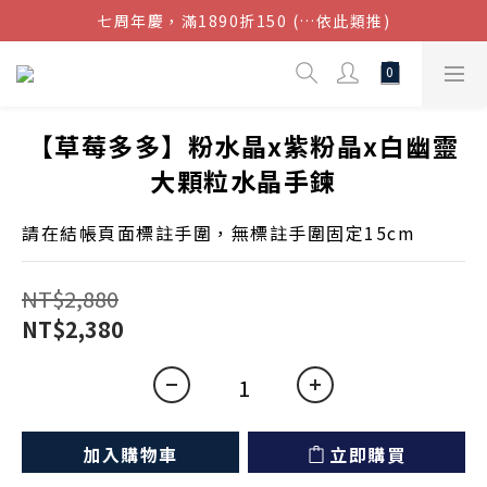
七周年慶，滿1890折150 (…依此類推)
結帳金額滿$1080超取免運
點我加入官方LINE帳號，獲得50元現金券
結帳金額滿$1080超取免運
【草莓多多】粉水晶x紫粉晶x白幽靈
大顆粒水晶手鍊
請在結帳頁面標註手圍，無標註手圍固定15cm
NT$2,880
NT$2,380
加入購物車
立即購買