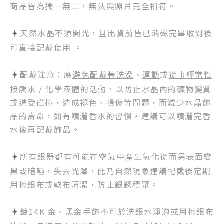
商品皆為獨一無二，無法與照片完全相符。
天然水晶不須開光，且
出貨前皆已消磁完畢
收到後
可直接配戴使用 。
配戴注意：應
避免配戴著洗澡
、
運動
或
從事經常性
接觸水
/
化學液體
的活動，以防止水晶內的礦物變質
或遭受碰撞，造成褪色、損傷等問題，而減少水晶飾
品的壽命，如有噴灑香水的習慣，建議可以噴灑完香
水後再配戴飾品。
所有銀器都有可能在空氣中產生氧化從而另表面變
黑或暗啞，失去光澤，此乃自然現象建議配戴後定期
用擦銀布或軟布清潔，防止銀銹積聚。
鍍14K 金、黑金手飾不可於洗銀水淨泡或用擦銀布