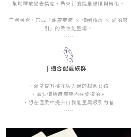
幫助釋放過去情緒，帶來新的能量循環與轉化。
三者融合，形成「甜感療癒 × 情緒釋放 × 愛的吸
引」的柔性能量場。
| 適合配戴族群
|
・渴望提升桃花與人緣的甜系女孩
・需要情緒療癒與內在修復的人
・想在溫柔中提升自我能量與吸引力者