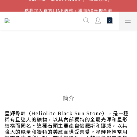
結帳金額滿$1080超取免運
點我加入官方LINE帳號，獲得50元現金券
結帳金額滿$1080超取免運
☾⋆星輝骨幹
│Heliolite
Black Sun
Stone
簡介
星輝骨幹（Heliolite Black Sun Stone），是一種
稀有且迷人的礦物，以其內部獨特的金屬光澤和星形
結構而聞名。這種石頭主要產自俄羅斯和挪威，以其
強大的能量和獨特的美感而備受喜愛。星輝骨幹常用