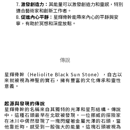
激發創造力：
其能量可以激發創造力和靈感，特別
適合藝術家和創新工作者。
促進內心平靜：
星輝骨幹能帶來內心的平靜與安
寧，有助於冥想和深度放鬆。
傳說
星輝骨幹（Heliolite Black Sun Stone），自古以
來就被視為神聖的寶石，擁有豐富的文化傳承和靈性
意義。
起源與發現的傳說
星輝骨幹的名稱來自其獨特的光澤和星形結構。傳說
中，這種石頭最早在北歐被發現。一位挪威的探險家
在冰川中偶然發現了一塊閃耀著金屬光澤的石頭，當
他靠近時，感受到一股強大的能量。這塊石頭被視為