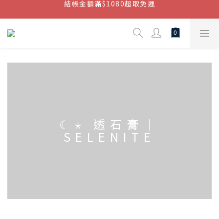
結帳金額滿$1080超取免運
七周年慶，滿1890折150 (…依此類推)
點我加入官方LINE帳號，獲得50元現金券
結帳金額滿$1080超取免運
☾⋆ 透石膏｜
SELENITE