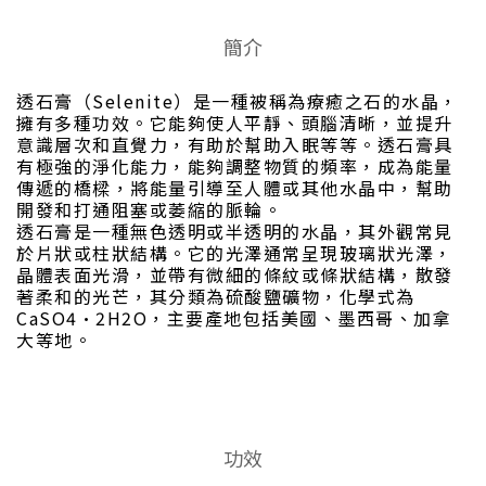
簡介
透石膏（Selenite）是一種被稱為療癒之石的水晶，
擁有多種功效。它能夠使人平靜、頭腦清晰，並提升
意識層次和直覺力，有助於幫助入眠等等。透石膏具
有極強的淨化能力，能夠調整物質的頻率，成為能量
傳遞的橋樑，將能量引導至人體或其他水晶中，幫助
開發和打通阻塞或萎縮的脈輪。
透石膏是一種無色透明或半透明的水晶，其外觀常見
於片狀或柱狀結構。它的光澤通常呈現玻璃狀光澤，
晶體表面光滑，並帶有微細的條紋或條狀結構，散發
著柔和的光芒，其分類為硫酸鹽礦物，化學式為
CaSO4·2H2O，主要產地包括美國、墨西哥、加拿
大等地。
功效