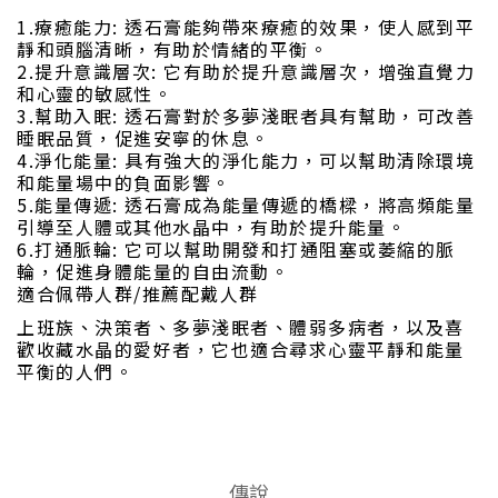
1.療癒能力: 透石膏能夠帶來療癒的效果，使人感到平
靜和頭腦清晰，有助於情緒的平衡。
2.提升意識層次: 它有助於提升意識層次，增強直覺力
和心靈的敏感性。
3.幫助入眠: 透石膏對於多夢淺眠者具有幫助，可改善
睡眠品質，促進安寧的休息。
4.淨化能量: 具有強大的淨化能力，可以幫助清除環境
和能量場中的負面影響。
5.能量傳遞: 透石膏成為能量傳遞的橋樑，將高頻能量
引導至人體或其他水晶中，有助於提升能量。
6.打通脈輪: 它可以幫助開發和打通阻塞或萎縮的脈
輪，促進身體能量的自由流動。
適合佩帶人群/推薦配戴人群
上班族、決策者、多夢淺眠者、體弱多病者，以及喜
歡收藏水晶的愛好者，它也適合尋求心靈平靜和能量
平衡的人們。
傳說