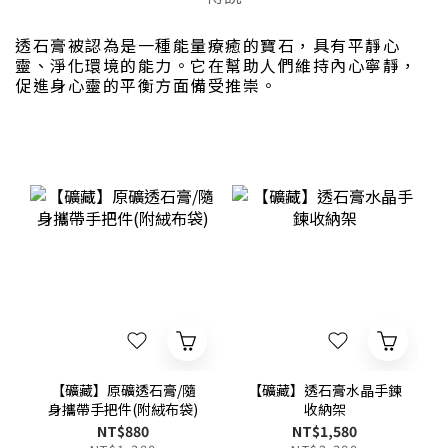
透石膏被認為是一種能量療癒的寶石，具有平靜心
靈、淨化環境的能力。它在幫助人們維持內心寧靜，
促進身心靈的平衡方面備受推崇。
【礦藏】原礦透石膏/隨
【礦藏】透石膏水晶手鍊
身攜帶手把件(附絨布袋)
收納架
NT$880
NT$1,580