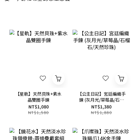
【星軌】天然貝珠+紫水
【公主日記】宮廷編織手
晶雙圈手鍊
鍊 (灰月光/草莓晶/石榴
石/天然珍珠)
NT$1,080
NT$1,380
NT$1,580
NT$1,880