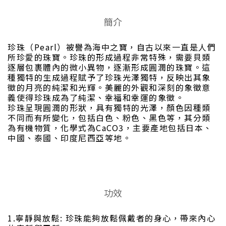
簡介
珍珠（Pearl）被譽為海中之寶，自古以來一直是人們
所珍愛的珠寶。珍珠的形成過程非常特殊，需要貝類
逐層包裹體內的微小異物，逐漸形成圓潤的珠寶。這
種獨特的生成過程賦予了珍珠光澤獨特，反映出其象
徵的月亮的純潔和光輝。美麗的外觀和深刻的象徵意
義使得珍珠成為了純潔、幸福和幸運的象徵。
珍珠呈現圓潤的形狀，具有獨特的光澤，顏色因種類
不同而有所變化，包括白色、粉色、黑色等，其分類
為有機物質，化學式為CaCO3，主要產地包括日本、
中國、泰國、印度尼西亞等地。
功效
1.寧靜與放鬆: 珍珠能夠放鬆佩戴者的身心，帶來內心