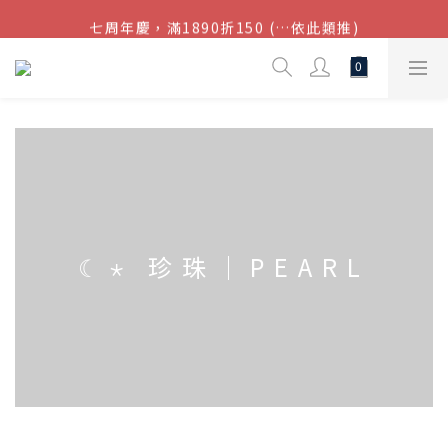
七周年慶，滿1890折150 (…依此類推)
結帳金額滿$1080超取免運
點我加入官方LINE帳號，獲得50元現金券
結帳金額滿$1080超取免運
☾⋆ 珍珠｜PEARL