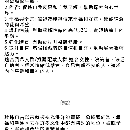
的寧靜與平靜。
2.內省: 促進自我反思和自我了解，幫助探索內心世
界。
3.幸福與幸運: 被認為能夠帶來幸福和好運，象徵純潔
的愛與希望。
4.調和情緒: 幫助緩解情緒的高低起伏，實現情緒上的
平衡。
5.強化體質: 有助於提升整體健康。
6.提升自信: 增強佩戴者的自信和自尊，幫助展現獨特
魅力。
適合佩帶人群/推薦配戴人群 適合女性、決策者、缺乏
自信者、經常情緒低落者、容易焦慮不安的人，追求
內心平靜和幸福的人。
傳說
珍珠自古以來就被視為海洋的寶藏，象徵著純潔、幸
福和幸運。它在許多文化中都有特殊的地位，被賦予
愛、寧靜和希望的象徵意義。