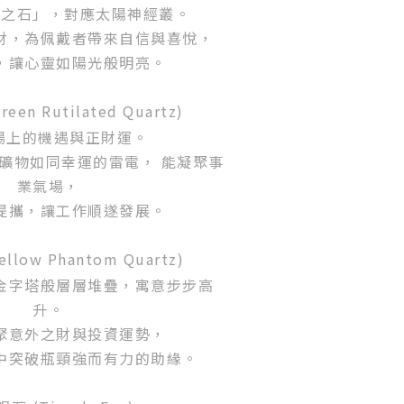
富之石」，對應太陽神經叢。
財，為佩戴者帶來自信與喜悅，
，讓心靈如陽光般明亮。
een Rutilated Quartz)
場上的機遇與正財運。
礦物如同幸運的雷電， 能凝聚事
業氣場，
提攜，讓工作順遂發展。
llow Phantom Quartz)
金字塔般層層堆疊，寓意步步高
升。
聚意外之財與投資運勢，
中突破瓶頸強而有力的助緣。