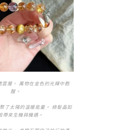
透雲層， 萬物在金色的光輝中甦
醒。
聚了太陽的溫暖能量， 綠髮晶如
般帶來生機與機遇。