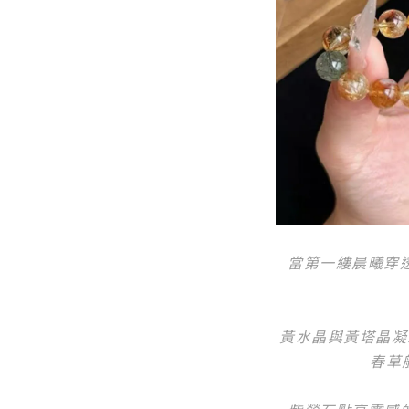
當第一縷晨曦穿
黃水晶與黃塔晶凝
春草