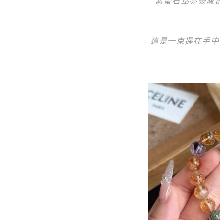
紫螢石點亮靈感
這是一束握在手中