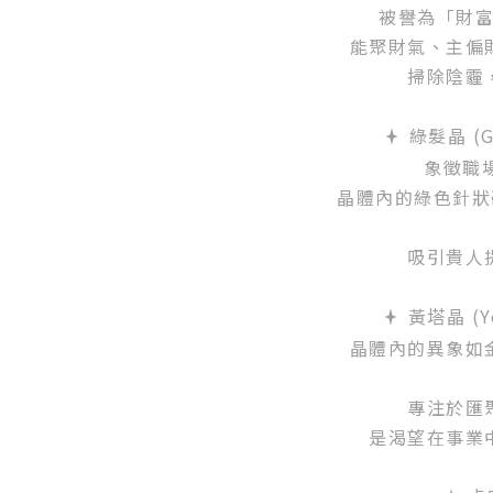
被譽為「財
能聚財氣、主偏
掃除陰霾
綠髮晶 (Gr
象徵職
晶體內的綠色針狀
吸引貴人
黃塔晶 (Ye
晶體內的異象如
專注於匯
是渴望在事業