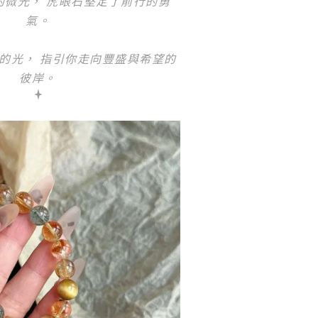
的微光， 虎眼石堅定了前行的勇
氣。
的光， 指引你走向豐盛與希望的
彼岸。