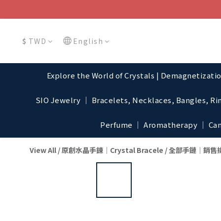
$
TWD
English
Explore the World of Crystals | Demagnetizati
SIO Jewelry │ Bracelets, Necklaces, Bangles, Ri
Perfume │ Aromatherapy │ Cand
View All
/
原創水晶手鍊│Crystal Bracele
/
全部手鏈│銷售