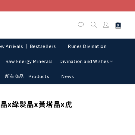
w Arrivals │ Bestsellers
Runes Divination
│ Raw Energy Minerals │ Divination and Wishes
所有商品｜Products
News
BUY NOW
晶x綠髮晶x黃塔晶x虎