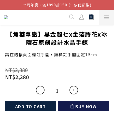
七周年慶，滿1890折150 (…依此類推)
結帳金額滿$1080超取免運
點我加入官方LINE帳號，獲得50元現金券
結帳金額滿$1080超取免運
【焦糖拿鐵】黑金超七x金箔膠花x冰
曜石原創設計水晶手鍊
請在結帳頁面標註手圍，無標註手圍固定15cm
NT$2,880
NT$2,380
ADD TO CART
BUY NOW