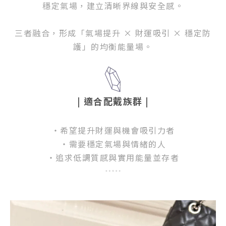
穩定氣場，建立清晰界線與安全感。
三者融合，形成「氣場提升 × 財運吸引 × 穩定防
護」的均衡能量場。
| 適合配戴族群
|
・希望提升財運與機會吸引力者
・需要穩定氣場與情緒的人
・追求低調質感與實用能量並存者