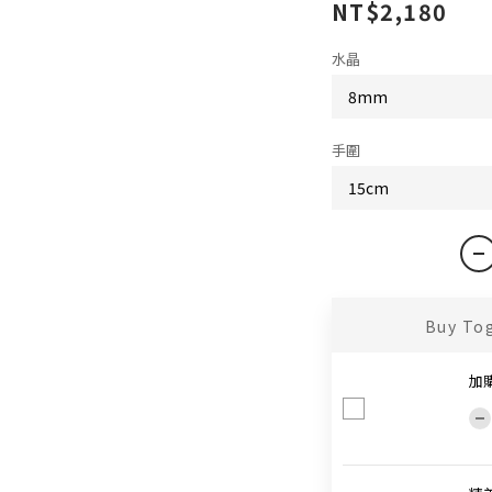
NT$2,180
水晶
手圍
Buy To
加