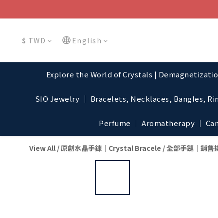
$
TWD
English
Explore the World of Crystals | Demagnetizati
SIO Jewelry │ Bracelets, Necklaces, Bangles, Ri
Perfume │ Aromatherapy │ Cand
View All
/
原創水晶手鍊│Crystal Bracele
/
全部手鏈│銷售