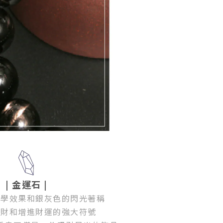
| 金運石
|
光學效果和銀灰色的閃光著稱
招財和增進財運的強大符號