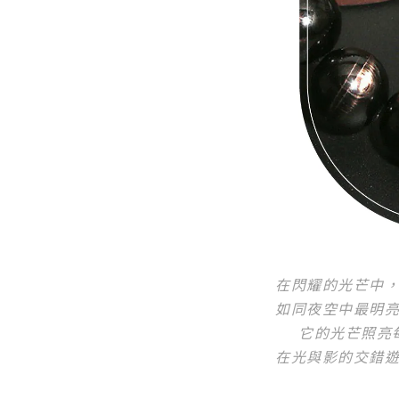
在閃耀的光芒中
如同夜空中最明
它的光芒照亮
在光與影的交錯