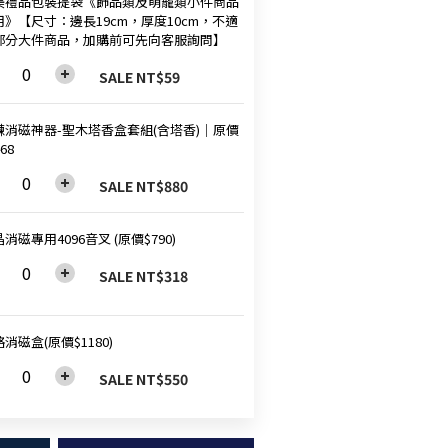
美禮品包裝提袋《飾品類及萌寵類小件商品
用》【尺寸：邊長19cm，厚度10cm，不適
部分大件商品，加購前可先向客服詢問】
SALE NT$59
鍊消磁神器-聖木塔香盒套組(含塔香)│原價
68
SALE NT$880
消磁專用4096音叉 (原價$790)
SALE NT$318
消磁盒(原價$1180)
SALE NT$550