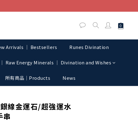
w Arrivals │ Bestsellers
Runes Divination
│ Raw Energy Minerals │ Divination and Wishes
所有商品｜Products
News
BUY NOW
銀線金運石/超強運水
手串