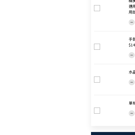
精
適
用
手
$14
水晶
單格