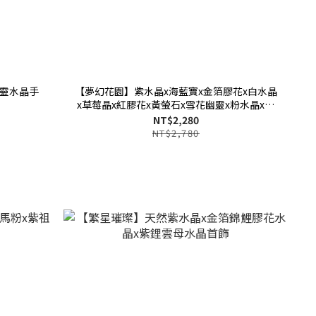
幽靈水晶手
【夢幻花園】紫水晶x海藍寶x金箔膠花x白水晶
x草莓晶x紅膠花x黃螢石x雪花幽靈x粉水晶x紫
鋰雲母x綠鋰雲母x黑金超七
NT$2,280
NT$2,780