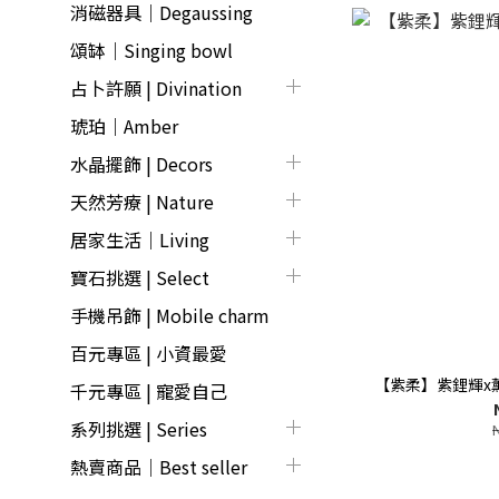
消磁器具｜Degaussing
頌缽｜Singing bowl
占卜許願 | Divination
琥珀｜Amber
水晶擺飾 | Decors
天然芳療 | Nature
居家生活｜Living
寶石挑選 | Select
手機吊飾 | Mobile charm
百元專區 | 小資最愛
【紫柔】紫鋰輝x
千元專區 | 寵愛自己
系列挑選 | Series
熱賣商品│Best seller