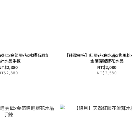
超七x金箔膠花x冰曜石原創
【迷霧金棕】紅膠花x白水晶x紫馬粉
計水晶手鍊
金箔錦鯉膠花水晶
NT$2,380
NT$2,080
NT$2,880
NT$2,580