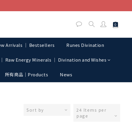
w Arrivals │ Bestsellers
Runes Divination
│ Raw Energy Minerals │ Divination and Wishes
所有商品｜Products
News
Sort by
24 Items per
page