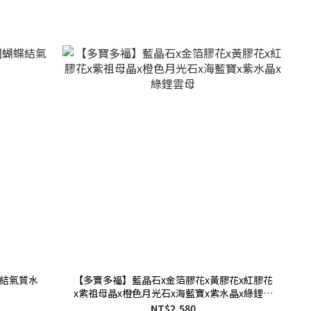
結氣質水
【多寶多福】藍晶石x金箔膠花x黃膠花x紅膠花
x紫祖母晶x橙色月光石x海藍寶x紫水晶x綠鋰雲
母
NT$2,580