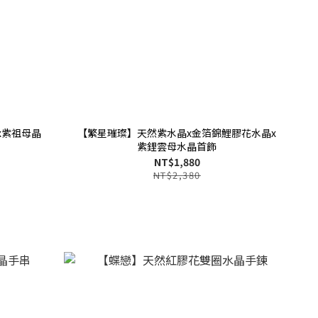
x紫祖母晶
【繁星璀璨】天然紫水晶x金箔錦鯉膠花水晶x
紫鋰雲母水晶首飾
NT$1,880
NT$2,380