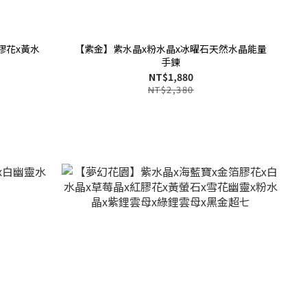
膠花x黃水
【紫金】紫水晶x粉水晶x冰曜石天然水晶能量
手鍊
NT$1,880
NT$2,380