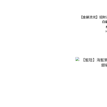
【金韻流光】招財
白