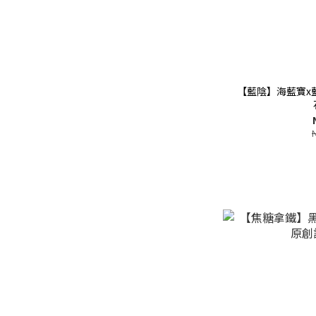
【藍陰】海藍寶x