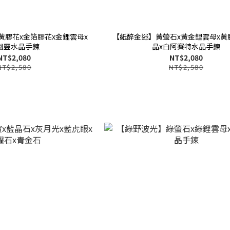
黃膠花x金箔膠花x金鋰雲母x
【紙醉金迷】黃螢石x黃金鋰雲母x黃
幽靈水晶手鍊
晶x白阿賽特水晶手鍊
NT$2,080
NT$2,080
NT$2,580
NT$2,580