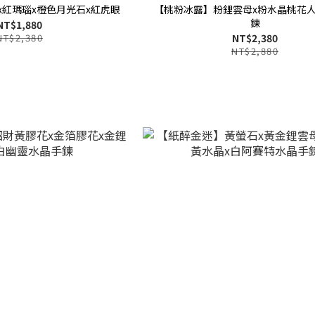
x紅瑪瑙x橙色月光石x紅虎眼
【桃粉冰露】粉鋰雲母x粉水晶桃花
鍊
NT$1,880
NT$2,380
NT$2,380
NT$2,880