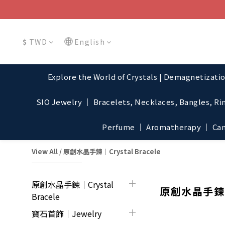
$
TWD
English
Explore the World of Crystals | Demagnetizati
SIO Jewelry │ Bracelets, Necklaces, Bangles, Ri
Perfume │ Aromatherapy │ Cand
View All
/
原創水晶手鍊│Crystal Bracele
原創水晶手鍊│Crystal
原創水晶手鍊│C
Bracele
寶石首飾｜Jewelry