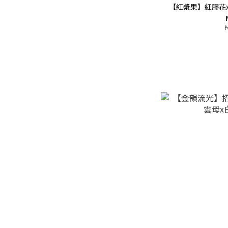
【紅漿果】紅膠花