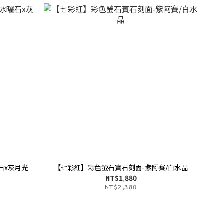
石x灰月光
【七彩紅】彩色螢石寶石刻面-紫阿賽/白水晶
NT$1,880
NT$2,380