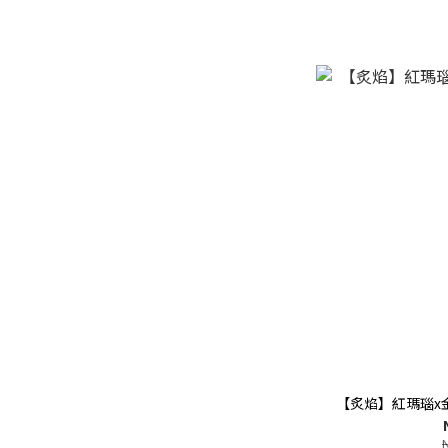
【炙焰】紅瑪瑙x