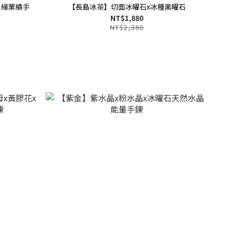
人緣業績手
【長島冰茶】切面冰曜石x冰種黑曜石
NT$1,880
NT$2,380