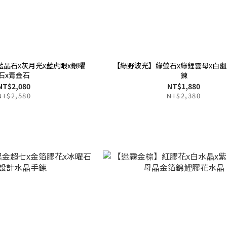
藍晶石x灰月光x藍虎眼x銀曜
【綠野波光】綠螢石x綠鋰雲母x白
石x青金石
鍊
NT$2,080
NT$1,880
NT$2,580
NT$2,380