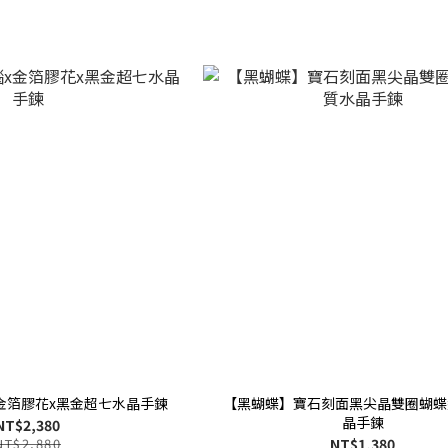
金箔膠花x黑金超七水晶手鍊
【黑蝴蝶】寶石刻面黑尖晶雙圈蝴蝶
晶手鍊
NT$2,380
NT$2,880
NT$1,380