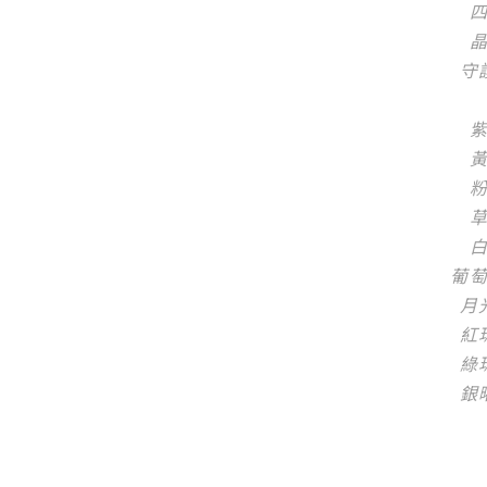
守
葡
月
紅
綠
銀