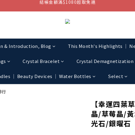
七周年慶，滿1890折150 (…依此類推)
結帳金額滿$1080超取免運
點我加入官方LINE帳號，獲得50元現金券
結帳金額滿$1080超取免運
on & Introduction, Blog
This Month's Highlights │ Ne
ngs
Crystal Bracelet
Crystal Demagnetization 
les │ Beauty Devices │ Water Bottles
Select
排行
【幸運四葉草
晶/草莓晶/黃
光石/銀曜石