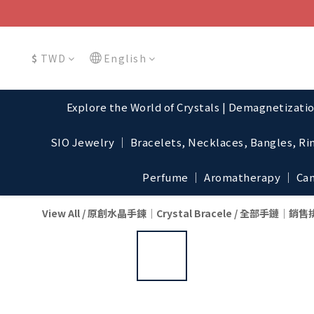
$
TWD
English
Explore the World of Crystals | Demagnetizati
SIO Jewelry │ Bracelets, Necklaces, Bangles, Ri
Perfume │ Aromatherapy │ Cand
View All
/
原創水晶手鍊│Crystal Bracele
/
全部手鏈│銷售