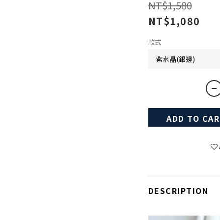
NT$1,580
NT$1,080
款式
ADD TO CA
DESCRIPTION