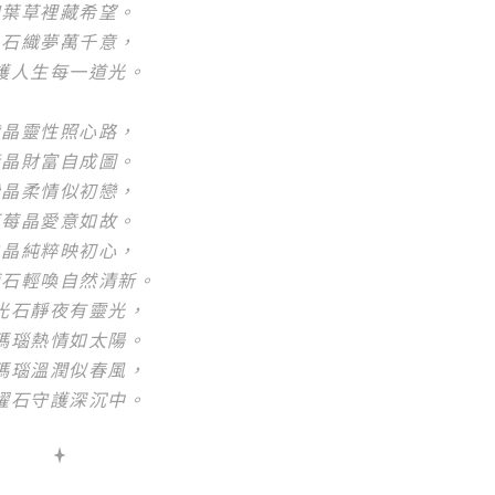
四葉草裡藏希望。
晶石織夢萬千意，
護人生每一道光。
紫晶靈性照心路，
黃晶財富自成圖。
粉晶柔情似初戀，
草莓晶愛意如故。
白晶純粹映初心，
萄石輕喚自然清新。
光石靜夜有靈光，
瑪瑙熱情如太陽。
瑪瑙溫潤似春風，
曜石守護深沉中。