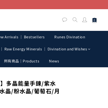
w Arrivals │ Bestsellers
Runes Divination
│ Raw Energy Minerals │ Divination and Wishes
所有商品｜Products
News
BUY NOW
】多晶能量手鍊/紫水
水晶/粉水晶/葡萄石/月