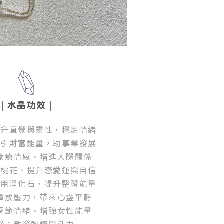
| 水晶功效
|
提升直覺與靈性，穩定情緒
吸引財富能量，助事業發展
療癒情感、增進人際關係
招桃花、提升戀愛運與自信
萬用淨化石，提升整體能量
釋放壓力，帶來心靈平靜
調節情緒、增強女性能量
瑙：激發熱情與活力