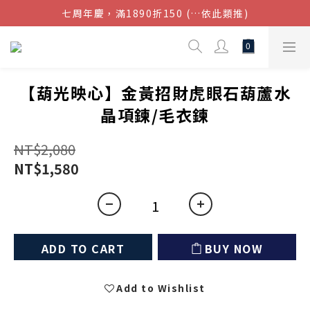
七周年慶，滿1890折150 (…依此類推)
結帳金額滿$1080超取免運
點我加入官方LINE帳號，獲得50元現金券
結帳金額滿$1080超取免運
【葫光映心】金黃招財虎眼石葫蘆水
晶項鍊/毛衣鍊
NT$2,080
NT$1,580
ADD TO CART
BUY NOW
Add to Wishlist