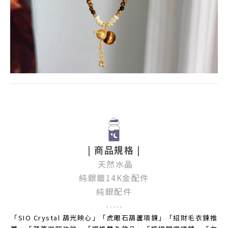
| 商品規格 |
天然水晶
純銀鍍14K金配件
純銀配件
「SIO Crystal 葫光映心」「虎眼石葫蘆項鍊」「招財毛衣鍊推