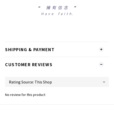
❝
擁 有 信 念 ❞
H a v e f a i t h.
SHIPPING & PAYMENT
CUSTOMER REVIEWS
No review for this product