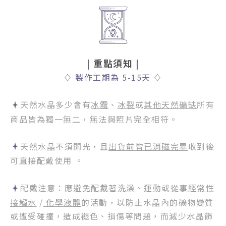
| 重點須知
|
♢
製作工期為 5-15天
♢
天然水晶多少會有
冰霧
、
冰裂
或
其他天然礦缺
所有
商品皆為獨一無二，無法與照片完全相符。
天然水晶不須開光，且
出貨前皆已消磁完畢
收到後
可直接配戴使用 。
配戴注意：應
避免配戴著洗澡
、
運動
或
從事經常性
接觸水
/
化學液體
的活動，以防止水晶內的礦物變質
或遭受碰撞，造成褪色、損傷等問題，而減少水晶飾