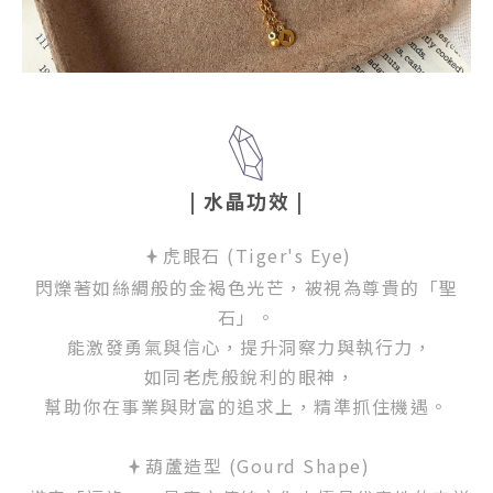
| 水晶功效
|
虎眼石 (Tiger's Eye)
閃爍著如絲綢般的金褐色光芒，被視為尊貴的「聖
石」。
能激發勇氣與信心，提升洞察力與執行力，
如同老虎般銳利的眼神，
幫助你在事業與財富的追求上，精準抓住機遇。
葫蘆造型 (Gourd Shape)