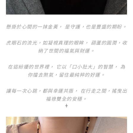
懸掛於心間的一抹金黃， 是守護，也是豐盛的期盼。
虎眼石的流光，如凝視真理的眼眸， 葫蘆的圓潤，收
納了世間的福氣與財運。
在這紛擾的世界裡， 它以「口小肚大」的智慧， 為
你擋去煞氣，留住最純粹的好運。
讓每一次心跳，都與幸運共振， 在行走之間，搖曳出
福祿雙全的安穩。