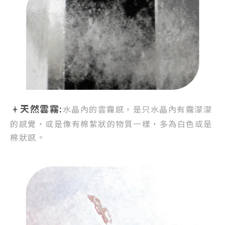
天然雲霧:
水晶內的雲霧感，
是只水晶內有霧濛濛
的感覺，
或是像有棉絮狀的物質一樣，
多為白色或是
棉狀感。