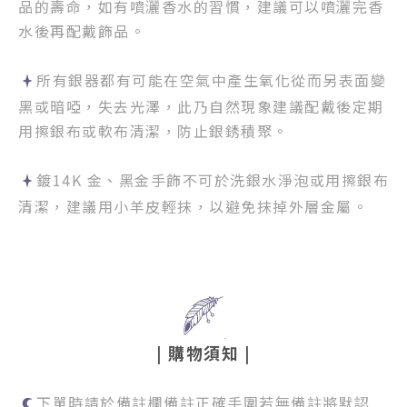
品的壽命，如有噴灑香水的習慣，建議可以噴灑完香
水後再配戴飾品。
所有銀器都有可能在空氣中產生氧化從而另表面變
黑或暗啞，失去光澤，此乃自然現象建議配戴後定期
用擦銀布或軟布清潔，防止銀銹積聚。
鍍14K 金、黑金手飾不可於洗銀水淨泡或用擦銀布
清潔，建議用小羊皮輕抹，以避免抹掉外層金屬。
|
購物須知
|
下單時請於
備註欄備註正確手圍
若無備註
將默認