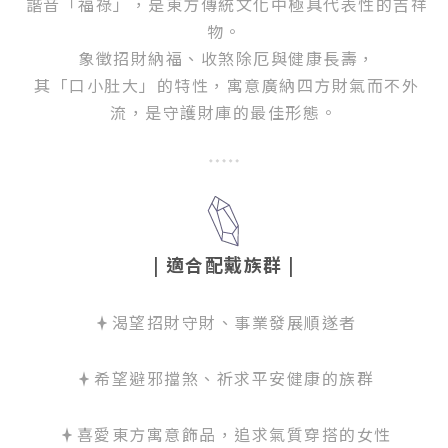
諧音「福祿」，是東方傳統文化中極具代表性的吉祥
物。
象徵招財納福、收煞除厄與健康長壽，
其「口小肚大」的特性，寓意廣納四方財氣而不外
流，是守護財庫的最佳形態。
| 適合配戴族群
|
渴望招財守財、事業發展順遂者
希望避邪擋煞、祈求平安健康的族群
喜愛東方寓意飾品，追求氣質穿搭的女性