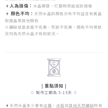
人為損傷：
水晶開發、打磨時而造成的損傷
顏色不均：
天然水晶的顏色分布不均且含有黃晶
和煙晶等其他顏色
※礦缺或是表面不完美、形狀不完美、顏色不均等狀
況均為天然水晶才有的狀況。
| 重點須知
|
♢
製作工期為 5-15天
♢
天然水晶多少會有
冰霧
、
冰裂
或
其他天然礦缺
所有