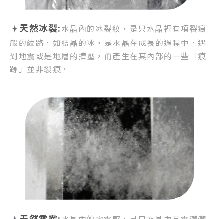
天然冰裂:
水晶內的冰裂紋，
是只水晶裡有項裂痕
般的紋路，
如結晶的冰，是水晶在成長的過程中，
遇
到地震或是地層的擠壓，
而產生在其內部的一些「痕
跡」並非裂痕。
天然雲霧:
水晶內的雲霧感，
是只水晶內有霧濛濛