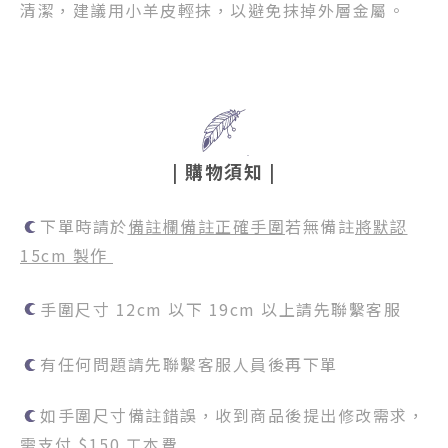
清潔，建議用小羊皮輕抹，以避免抹掉外層金屬。
|
購物須知
|
下單時請於
備註欄備註正確手圍
若無備註
將默認
15cm 製作
手圍尺寸 12cm 以下 19cm 以上請先聯繫客服
有任何問題請先聯繫客服人員後再下單
如手圍尺寸備註錯誤，收到商品後提出修改需求，
需支付 $150 工本費