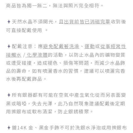
商品皆為獨一無二，無法與照片完全相符。
天然水晶不須開光，且
出貨前皆已消磁完畢
收到後
可直接配戴使用 。
配戴注意：應
避免配戴著洗澡
、
運動
或
從事經常性
接觸水
/
化學液體
的活動，以防止水晶內的礦物變質
或遭受碰撞，造成褪色、損傷等問題，而減少水晶飾
品的壽命，如有噴灑香水的習慣，建議可以噴灑完香
水後再配戴飾品。
所有銀器都有可能在空氣中產生氧化從而另表面變
黑或暗啞，失去光澤，此乃自然現象建議配戴後定期
用擦銀布或軟布清潔，防止銀銹積聚。
鍍14K 金、黑金手飾不可於洗銀水淨泡或用擦銀布