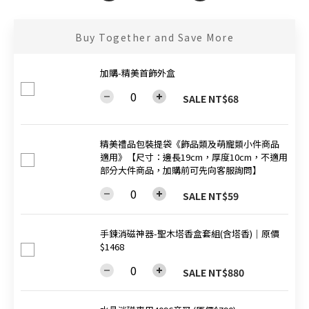
Buy Together and Save More
加購-精美首飾外盒
SALE NT$68
精美禮品包裝提袋《飾品類及萌寵類小件商品
適用》【尺寸：邊長19cm，厚度10cm，不適用
部分大件商品，加購前可先向客服詢問】
SALE NT$59
手鍊消磁神器-聖木塔香盒套組(含塔香)│原價
$1468
SALE NT$880