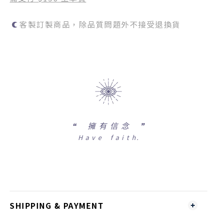
客製訂製商品，除品質問題外不接受退換貨
❝
擁 有 信 念 ❞
H a v e f a i t h.
SHIPPING & PAYMENT