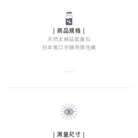
| 商品規格 |
天然太赫茲能量石
日本進口手鍊用彈性繩
| 測量尺寸 |