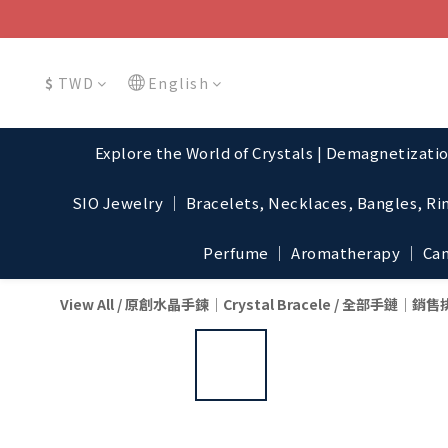
$
TWD
English
Explore the World of Crystals | Demagnetizati
SIO Jewelry │ Bracelets, Necklaces, Bangles, Ri
Perfume │ Aromatherapy │ Cand
View All
/
原創水晶手鍊│Crystal Bracele
/
全部手鏈│銷售