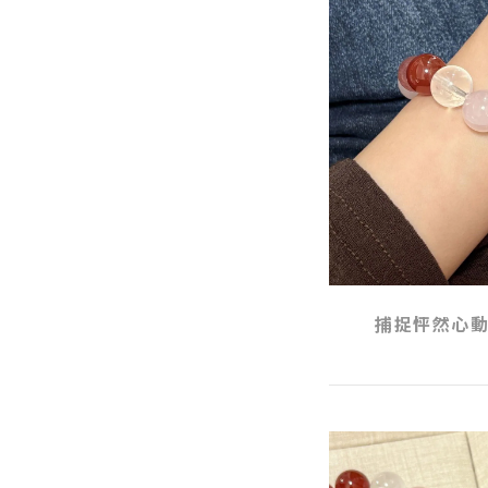
捕捉怦然心