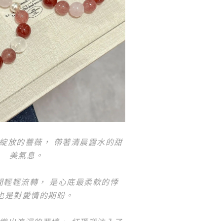
綻放的薔薇， 帶著清晨露水的甜
美氣息。
間輕輕流轉， 是心底最柔軟的悸
也是對愛情的期盼。