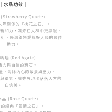
| 水晶功效
|
Strawberry Quartz)
人際關係的「桃花之石」。
與親和力，讓妳在人群中更顯眼，
靠近，是渴望戀愛與好人緣的最佳
助力。
瑪瑙 (Red Agate)
活力與自信的寶石。
量，消除內心的緊張與壓力，
色與勇氣，讓妳展現出落落大方的
自信美。
晶 (Rose Quartz)
的經典「愛情之石」。