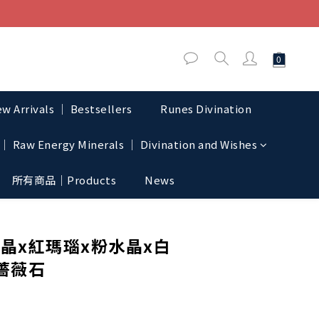
w Arrivals │ Bestsellers
Runes Divination
│ Raw Energy Minerals │ Divination and Wishes
所有商品｜Products
News
BUY NOW
晶x紅瑪瑙x粉水晶x白
薔薇石