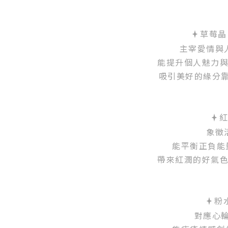
草莓晶 (
主宰愛情與
能提升個人魅力
吸引美好的緣分
紅
象徵
能平衡正負能
帶來紅潤的好氣
粉水
對應心輪