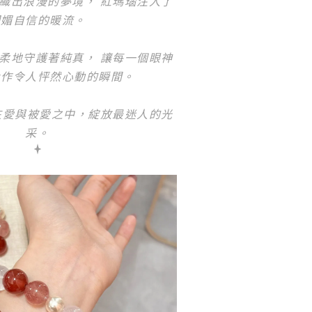
織出浪漫的夢境， 紅瑪瑙注入了
明媚自信的暖流。
柔地守護著純真， 讓每一個眼神
化作令人怦然心動的瞬間。
在愛與被愛之中，綻放最迷人的光
采。