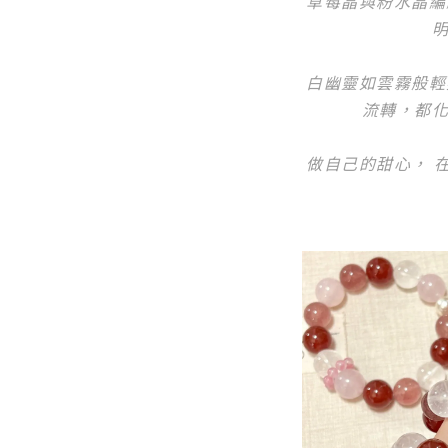
草莓晶與粉水晶編
白幽靈如雲霧般輕
流轉，都
做自己的甜心， 