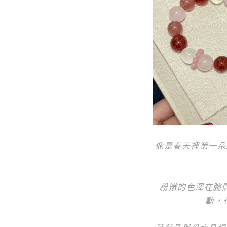
像是春天裡第一朵
粉嫩的色澤在腕
動，