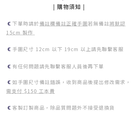
|
購物須知
|
下單時請於
備註欄備註正確手圍
若無備註
將默認
15cm 製作
手圍尺寸 12cm 以下 19cm 以上請先聯繫客服
有任何問題請先聯繫客服人員後再下單
如手圍尺寸備註錯誤，收到商品後提出修改需求，
需支付 $150 工本費
客製訂製商品，除品質問題外不接受退換貨