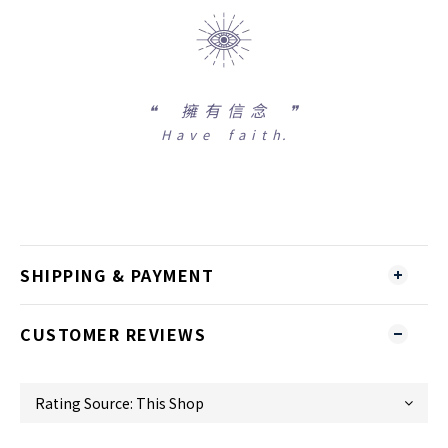
❝
擁 有 信 念 ❞
H a v e f a i t h.
SHIPPING & PAYMENT
CUSTOMER REVIEWS