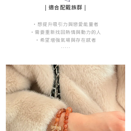
| 適合配戴族群
|
・想提升吸引力與戀愛能量者
・需要重新找回熱情與動力的人
・希望增強氣場與存在感者