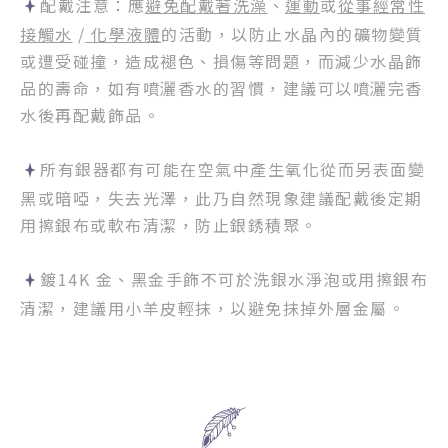
配戴注意：應
避免配戴著洗澡
、
運動
或
從事經常性
接觸水
/
化學液體
的活動，以防止水晶內的礦物變質
或遭受碰撞，造成褪色、損傷等問題，而減少水晶飾
品的壽命，如有噴灑香水的習慣，建議可以噴灑完香
水後再配戴飾品。
所有銀器都有可能在空氣中產生氧化從而另表面變
黑或暗啞，失去光澤，此乃自然現象建議配戴後定期
用擦銀布或軟布清潔，防止銀銹積聚。
鍍14K 金、黑金手飾不可於洗銀水淨泡或用擦銀布
清潔，建議用小羊皮輕抹，以避免抹掉外層金屬。