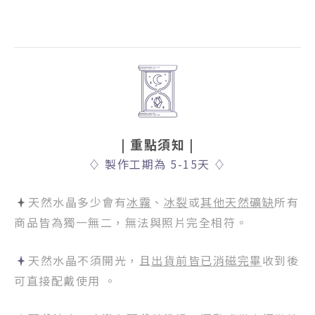
| 重點須知
|
♢
製作工期為 5-15天
♢
天然水晶多少會有
冰霧
、
冰裂
或
其他天然礦缺
所有
商品皆為獨一無二，無法與照片完全相符。
天然水晶不須開光，且
出貨前皆已消磁完畢
收到後
可直接配戴使用 。