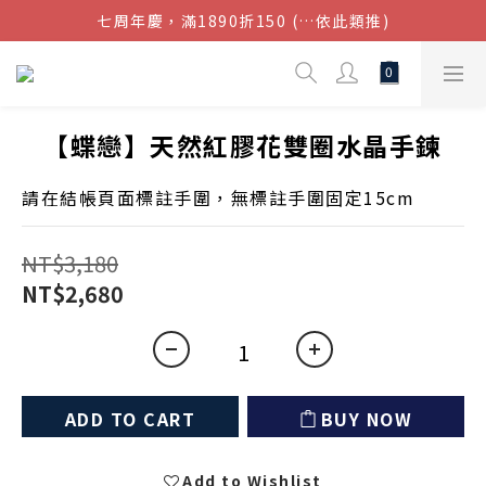
七周年慶，滿1890折150 (…依此類推)
結帳金額滿$1080超取免運
點我加入官方LINE帳號，獲得50元現金券
結帳金額滿$1080超取免運
【蝶戀】天然紅膠花雙圈水晶手鍊
請在結帳頁面標註手圍，無標註手圍固定15cm
NT$3,180
NT$2,680
ADD TO CART
BUY NOW
Add to Wishlist