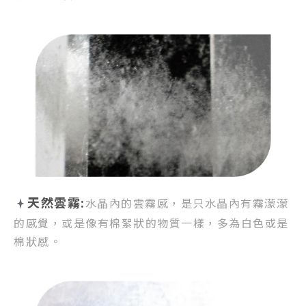
天然雲霧:
水晶內的雲霧感，
是只水晶內有霧濛濛
的感覺，
或是像有棉絮狀的物質一樣，
多為白色或是
棉狀感。