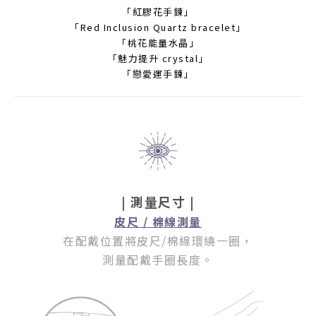
「紅膠花手鍊」
「Red Inclusion Quartz bracelet」
「桃花能量水晶」
「魅力提升 crystal」
「戀愛運手鍊」
| 測量尺寸 |
皮尺 / 棉線測量
在配戴位置將皮尺/棉線環繞一圈
，
測量配戴手圈長度。