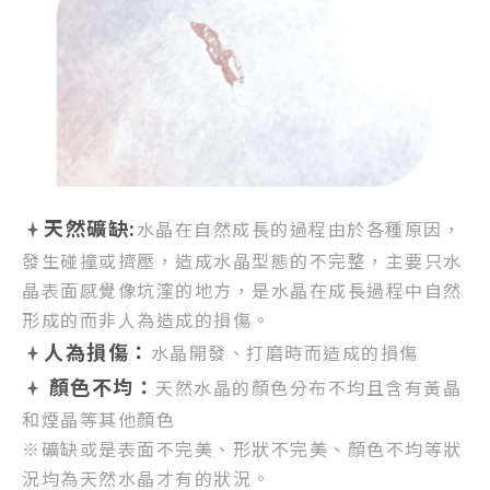
天然礦缺:
水晶在自然成長的過程由於各種原因，
發生碰撞或擠壓，
造成水晶型態的不完整，
主要只水
晶表面感覺像坑漥的地方，
是水晶在成長過程中自然
形成的而非人為造成的損傷。
人為損傷：
水晶開發、打磨時而造成的損傷
顏色不均：
天然水晶的顏色分布不均且含有黃晶
和煙晶等其他顏色
※礦缺或是表面不完美、形狀不完美、顏色不均等狀
況均為天然水晶才有的狀況。