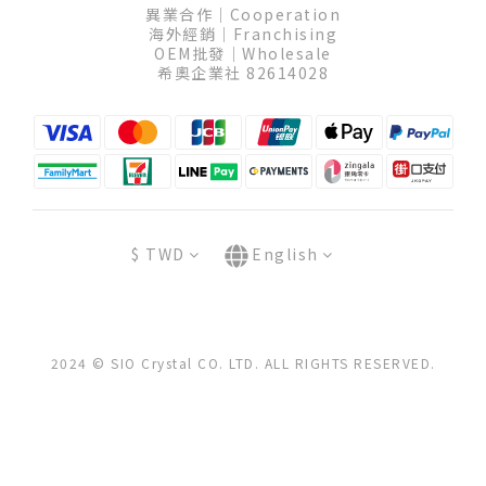
異業合作│Cooperation
海外經銷│Franchising
OEM批發│Wholesale
希奧企業社 82614028
$
TWD
English
2024 © SIO Crystal CO. LTD. ALL RIGHTS RESERVED.