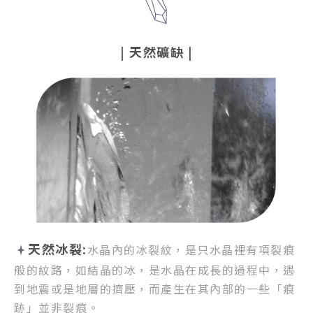
|
天然礦缺
|
天然冰裂:
水晶內的冰裂紋，
是只水晶裡有項裂痕
般的紋路，
如結晶的冰，是水晶在成長的過程中，
遇
到地震或是地層的擠壓，
而產生在其內部的一些「痕
跡」並非裂痕。