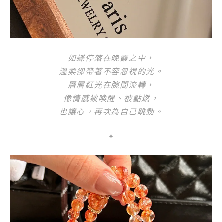
如蝶停落在晚霞之中，
溫柔卻帶著不容忽視的光。
層層紅光在腕間流轉，
像情感被喚醒、被點燃，
也讓心，再次為自己跳動。