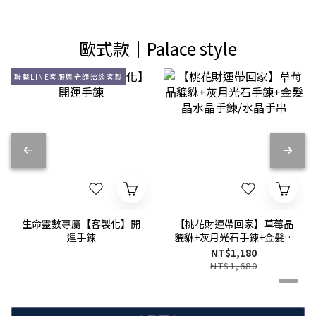
歐式款│Palace style
聯繫LINE客服與老師洽談客製
生命靈數專屬【客製化】開
【桃花財運帶回家】草莓晶
運手鍊
貔貅+灰月光石手鍊+金髮晶
水晶手鍊/水晶手串
NT$1,180
NT$1,680