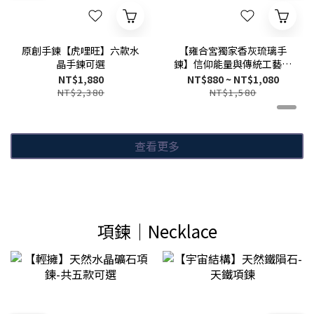
原創手鍊【虎哩旺】六款水
【雍合宮獨家香灰琉璃手
晶手鍊可選
鍊】信仰能量與傳統工藝，
守護平安招財納福
NT$1,880
NT$880 ~ NT$1,080
NT$2,380
NT$1,580
查看更多
項鍊｜Necklace