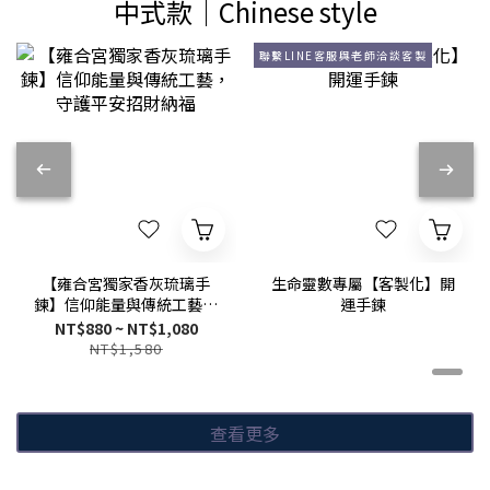
中式款│Chinese style
聯繫LINE客服與老師洽談客製
【雍合宮獨家香灰琉璃手
生命靈數專屬【客製化】開
鍊】信仰能量與傳統工藝，
運手鍊
守護平安招財納福
NT$880 ~ NT$1,080
NT$1,580
查看更多