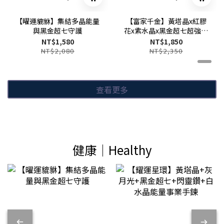
【曜運貔貅】集結多晶能量
【富家千金】黃塔晶x紅膠
與黑金超七守護
花x紫水晶x黑金超七超強聚
財水晶手鍊
NT$1,580
NT$1,850
NT$2,080
NT$2,350
查看更多
健康│Healthy