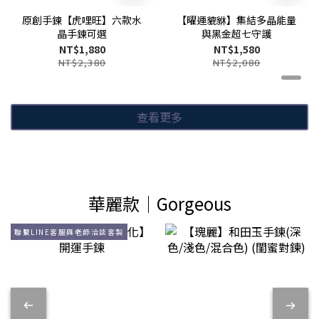
原創手鍊【虎哩旺】六款水
【曜運貔貅】集結多晶能量
晶手鍊可選
與黑金超七守護
NT$1,880
NT$1,580
NT$2,380
NT$2,080
查看更多
華麗款│Gorgeous
聯繫LINE客服與老師洽談客製