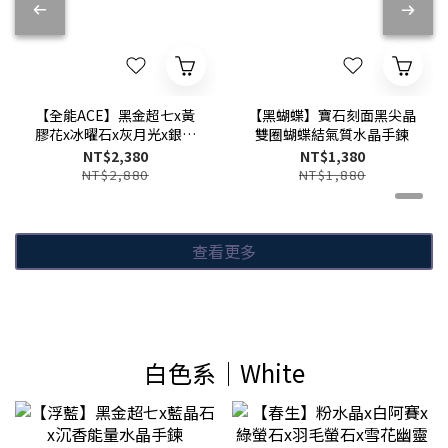
【全能ACE】黑金超七x黃
【黑蝴蝶】寶石刻面黑尖晶
膠花x冰曜石x灰月光x銀曜
雙圈蝴蝶結氣質水晶手鍊
石
NT$2,380
NT$1,380
NT$2,880
NT$1,880
查看更多
白色系│White