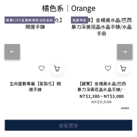
橘色系│Orange
聯繫LINE客服與老師洽談客製
蒐藏等級
生命靈數專屬【客製化】開
【藏寶】金橘黃水晶/巴西
運手鍊
暴力深黃塔晶水晶手鍊/水
晶手串
NT$2,380 ~ NT$3,080
NT$3,580
查看更多