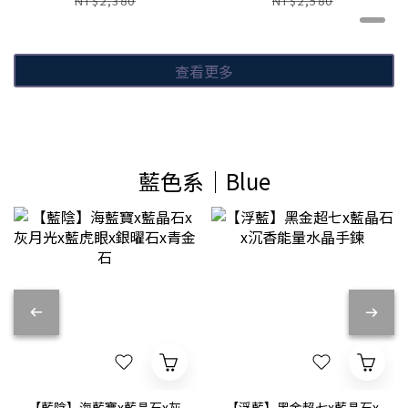
NT$2,380
NT$2,580
查看更多
藍色系│Blue
【藍陰】海藍寶x藍晶石x灰
【浮藍】黑金超七x藍晶石x