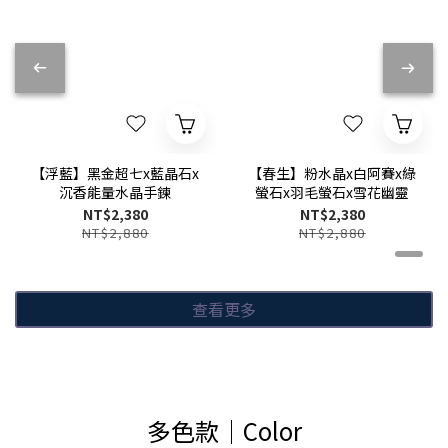
【浮藍】黑金超七x藍晶石x
【春生】粉水晶x白阿賽x綠
沉香能量水晶手鍊
螢石x羽毛螢石x雪花幽靈
NT$2,380
NT$2,380
NT$2,880
NT$2,880
查看更多
多色款│Color