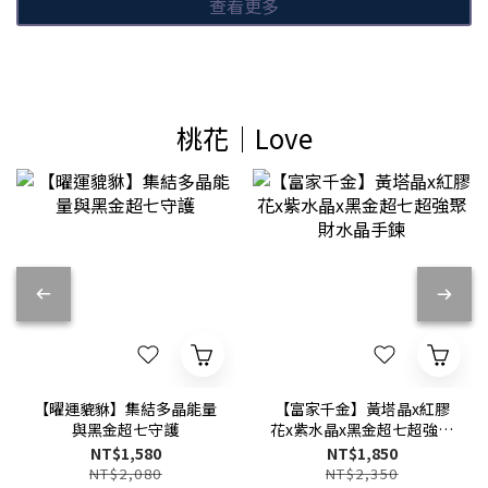
查看更多
桃花│Love
【曜運貔貅】集結多晶能量
【富家千金】黃塔晶x紅膠
與黑金超七守護
花x紫水晶x黑金超七超強聚
財水晶手鍊
NT$1,580
NT$1,850
NT$2,080
NT$2,350