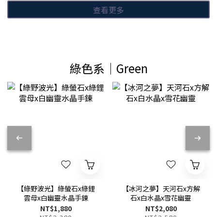
查看更多
綠色系│Green
【綠野波光】綠螢石x綠鋰
【冰河之夢】天河石x方解
雲母x白幽靈水晶手鍊
石x白水晶x雪花幽靈
NT$1,880
NT$2,080