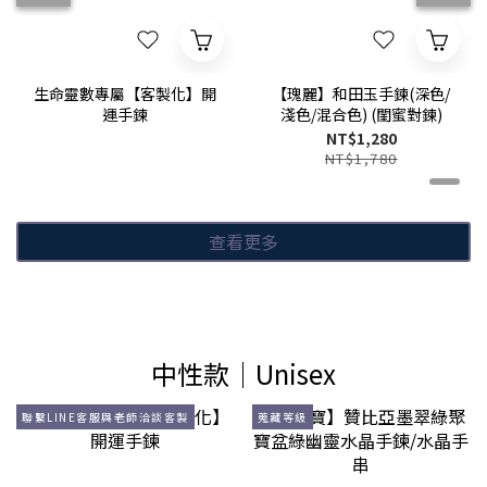
生命靈數專屬【客製化】開
【瑰麗】和田玉手鍊(深色/
運手鍊
淺色/混合色) (閨蜜對鍊)
NT$1,280
NT$1,780
查看更多
中性款│Unisex
聯繫LINE客服與老師洽談客製
蒐藏等級