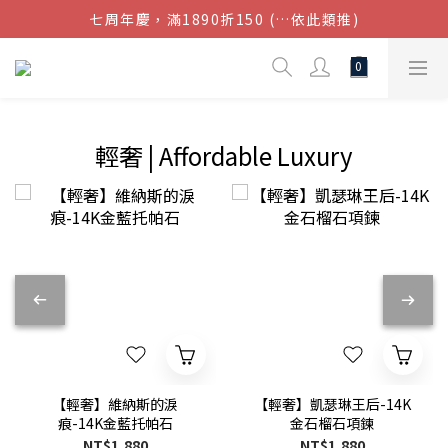
七周年慶，滿1890折150 (…依此類推)
結帳金額滿$1080超取免運
點我加入官方LINE帳號，獲得50元現金券
結帳金額滿$1080超取免運
輕奢 | Affordable Luxury
【輕奢】維納斯的淚
【輕奢】凱瑟琳王后-14K
痕-14K金藍托帕石
金石榴石項鍊
NT$1,880
NT$1,880