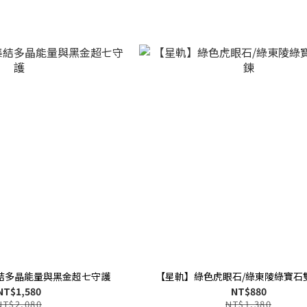
結多晶能量與黑金超七守護
【星軌】綠色虎眼石/綠東陵綠寶石
NT$1,580
NT$880
NT$2,080
NT$1,380