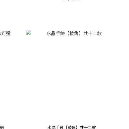
可選
水晶手鍊【稜角】共十二款