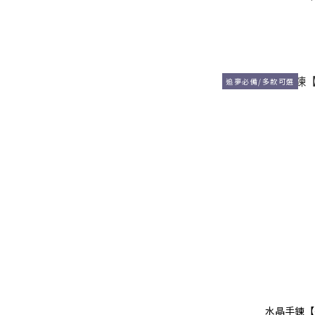
追夢必備/多款可選
水晶手鍊【