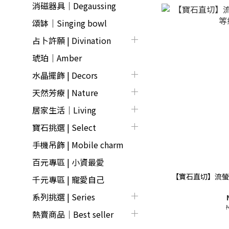
消磁器具｜Degaussing
頌缽｜Singing bowl
占卜許願 | Divination
琥珀｜Amber
水晶擺飾 | Decors
天然芳療 | Nature
居家生活｜Living
寶石挑選 | Select
手機吊飾 | Mobile charm
百元專區 | 小資最愛
【寶石直切】流螢
千元專區 | 寵愛自己
系列挑選 | Series
熱賣商品│Best seller