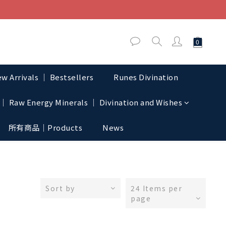
w Arrivals │ Bestsellers
Runes Divination
│ Raw Energy Minerals │ Divination and Wishes
所有商品｜Products
News
Sort by
24 Items per
page