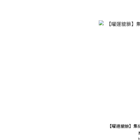
【曜運貔貅】集