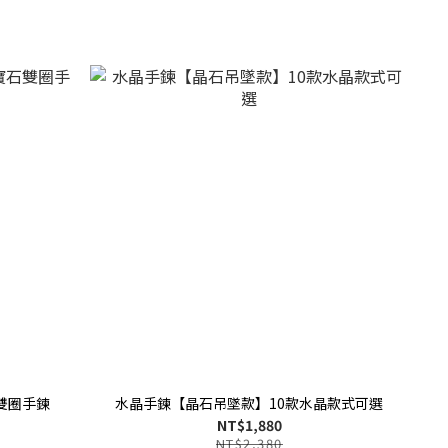
雙圈手鍊
水晶手鍊【晶石吊墜款】10款水晶款式可選
NT$1,880
NT$2,380