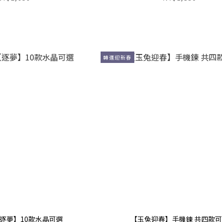
轉運迎新春
逐夢】10款水晶可選
【玉兔迎春】手機鍊 共四款