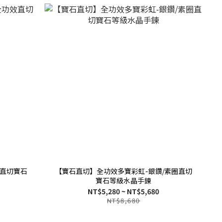
直切寶石
【寶石直切】全功效多寶彩虹-銀鑽/素圈直切
寶石等級水晶手鍊
NT$5,280 ~ NT$5,680
NT$8,680