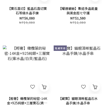
【寶石直切】藍晶石直切寶
【曜運貔貅】集結多晶能量
石等級水晶手鍊
與黑金超七守護
NT$6,080
NT$1,580
NT$9,080
NT$2,080
蒐藏等級
【輕奢】橄欖葉的秘密-14K
【藏寶】貓眼清晰藍晶石水
金+925純銀+三層寶石(紫水
晶手鍊/水晶手串