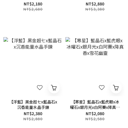
晶石x灰月光石
NT$2,180
NT$2,880
NT$2,680
NT$3,380
【浮藍】黑金超七x藍晶石x
【寒星】藍晶石x藍虎眼x冰
沉香能量水晶手鍊
曜石x銀月光x白阿賽x降真香
x雪花幽靈
NT$2,380
NT$2,080
NT$2,880
NT$2,580