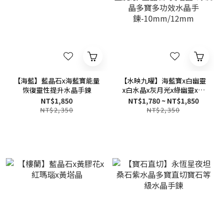
【海藍】藍晶石x海藍寶能量
【水映九曜】海藍寶x白幽靈
恢復靈性提升水晶手鍊
x白水晶x灰月光x綠幽靈x藍
虎眼x藍晶石x黃塔晶x綠髮晶
NT$1,850
NT$1,780 ~ NT$1,850
多寶多功效水晶手
NT$2,350
NT$2,350
鍊-10mm/12mm