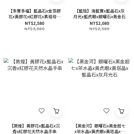
【多寶多福】藍晶石x金箔膠
【藍陰】海藍寶x藍晶石x灰
花x黃膠花x紅膠花x紫祖母晶
月光x藍虎眼x銀曜石x青金石
x橙色月光石x海藍寶x紫水晶
NT$2,580
NT$2,080
x綠鋰雲母
NT$3,080
NT$2,580
【敦煌】黃膠花x藍晶石x沉
【黑金河】銀曜石x黑金超七
香x紅膠花天然水晶手串
x茶水晶x黃虎眼x黃塔晶x藍