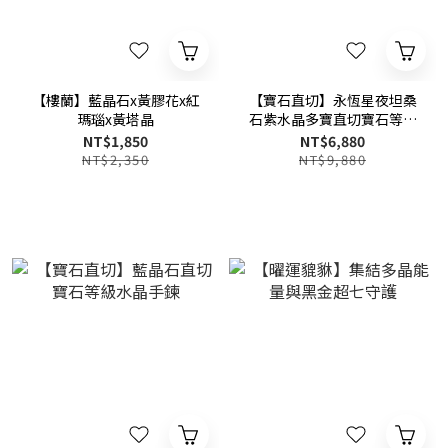
【樓蘭】藍晶石x黃膠花x紅
【寶石直切】永恆星夜坦桑
瑪瑙x黃塔晶
石紫水晶多寶直切寶石等級
水晶手鍊
NT$1,850
NT$6,880
NT$2,350
NT$9,880