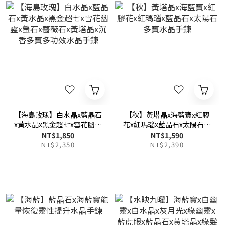
【海島玫瑰】白水晶x藍晶石
【秋】黃塔晶x海藍寶x紅膠
x黃水晶x黑金超七x雪花幽靈
花x紅瑪瑙x藍晶石x太陽石多
x螢石x薔薇石x黃塔晶x沉香
寶水晶手鍊
NT$1,850
NT$1,590
多寶多功效水晶手鍊
NT$2,350
NT$2,390