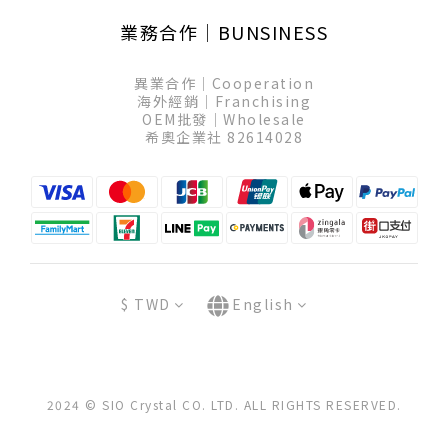
業務合作│BUNSINESS
異業合作│Cooperation
海外經銷│Franchising
OEM批發│Wholesale
希奧企業社 82614028
$
TWD
English
2024 © SIO Crystal CO. LTD. ALL RIGHTS RESERVED.