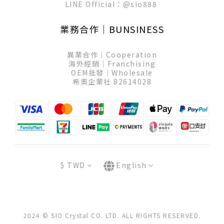
LINE Official：
@sio888
業務合作│BUNSINESS
異業合作│Cooperation
海外經銷│Franchising
OEM批發│Wholesale
希奧企業社 82614028
$
TWD
English
2024 © SIO Crystal CO. LTD. ALL RIGHTS RESERVED.