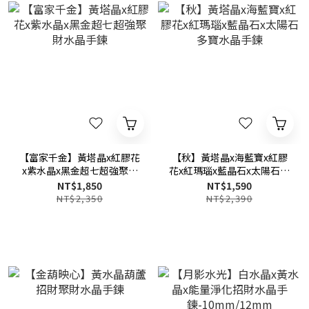
【富家千金】黃塔晶x紅膠花
【秋】黃塔晶x海藍寶x紅膠
x紫水晶x黑金超七超強聚財
花x紅瑪瑙x藍晶石x太陽石多
水晶手鍊
寶水晶手鍊
NT$1,850
NT$1,590
NT$2,350
NT$2,390