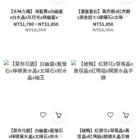
【水映九曜】海藍寶x白幽靈
【濃墨重彩】黃虎眼x紅虎眼
x白水晶x灰月光x綠幽靈x藍
x黑金超七x銀曜石x太陽石x
虎眼x藍晶石x黃塔晶x綠髮晶
灰月光x黃塔晶x綠髮晶x紅膠
NT$1,780 ~ NT$1,850
NT$1,850
多寶多功效水晶手
花x草莓晶x紫水晶x冰種黑曜
NT$2,350
NT$2,350
鍊-10mm/12mm
石
【莫奈花園】白幽靈x藍螢石
【破曉】紅膠花x草莓晶x黃
x檸檬黃水晶x太陽石x粉水晶
塔晶x紅瑪瑙x開運水晶手鍊