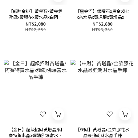
【紙醉金迷】黃螢石x黃金鋰
【黑金河】銀曜石x黑金超七
雲母x黃膠花x黃水晶x白阿賽
x茶水晶x黃虎眼x黃塔晶x藍
特水晶手鍊
晶石x灰月光石
NT$2,080
NT$2,880
NT$2,580
NT$3,380
【金日】超級招財黃塔晶/阿
【來財】黃塔晶x金箔膠花水
賽特黃水晶x彌勒佛爆富水晶
晶最強朝財水晶手鍊