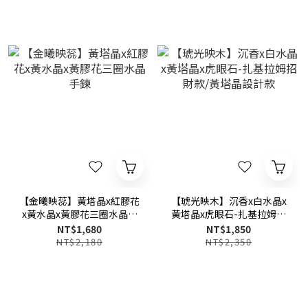
【金曦映蕊】黃塔晶x紅膠花
【琥光映木】沉香x白水晶x
x黃水晶x黃膠花三圈水晶手
黃塔晶x虎眼石-扎基拉姆招
鍊
財款/黃塔晶設計款
NT$1,680
NT$1,850
NT$2,180
NT$2,350