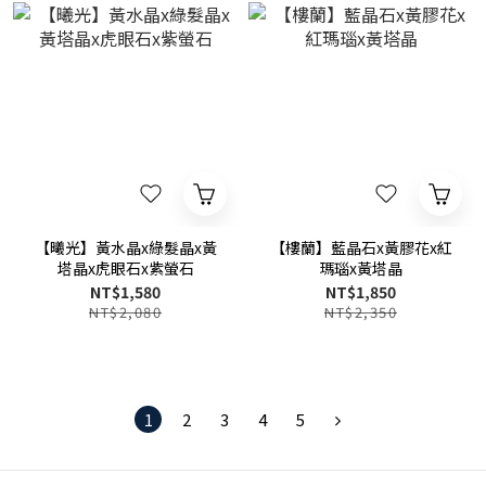
【曦光】黃水晶x綠髮晶x黃
【樓蘭】藍晶石x黃膠花x紅
塔晶x虎眼石x紫螢石
瑪瑙x黃塔晶
NT$1,580
NT$1,850
NT$2,080
NT$2,350
1
2
3
4
5