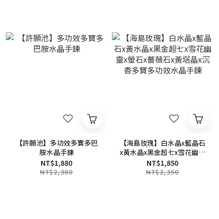
【許願池】多功效多寶多巴
【海島玫瑰】白水晶x藍晶石
胺水晶手鍊
x黃水晶x黑金超七x雪花幽靈
x螢石x薔薇石x黃塔晶x沉香
NT$1,880
NT$1,850
多寶多功效水晶手鍊
NT$2,380
NT$2,350