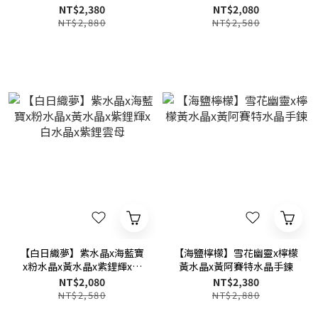
手鍊
NT$2,380
NT$2,080
NT$2,880
NT$2,580
【白日織夢】紫水晶x海藍寶
【海鹽檸檬】雪花幽靈x檸檬
x粉水晶x黃水晶x紫鋰輝x白
黃水晶x黃阿賽特水晶手鍊
水晶x紫鋰雲母
NT$2,080
NT$2,380
NT$2,580
NT$2,880