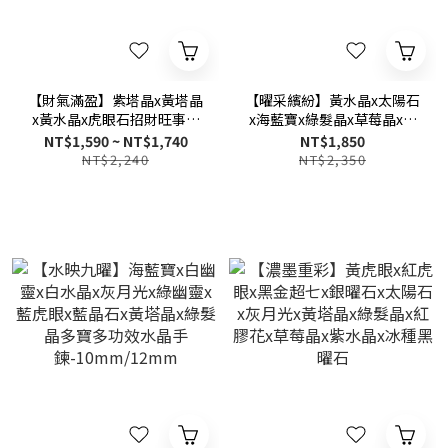
【財氣滿盈】紫塔晶x黃塔晶
【曜采繽紛】黃水晶x太陽石
x黃水晶x虎眼石招財旺事業
x海藍寶x綠髮晶x草莓晶x黑
水晶手鍊-黃塔晶+紫塔晶/紫
金超七x粉水晶x紅膠花x紫水
NT$1,590 ~ NT$1,740
NT$1,850
塔晶+紫幽靈/黃塔晶+虎眼石
晶多寶多功效水晶手鍊
NT$2,240
NT$2,350